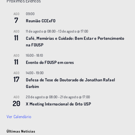
Próximos Eventos
09:00
AGO
7
Reunião CCExFO
11 de agosto @ 08:00
-
13 de agosto @ 17:00
AGO
11
Café, Memórias e Cuidado: Bem Estar e Pertencimento
na FOUSP
16:00
-
18:10
AGO
11
Evento do FOUSP em cores
14:00
-
19:00
AGO
17
Defesa de Tese de Doutorado de Jonathan Rafael
Garbim
20 de agosto @ 08:00
-
21 de agosto @ 17:00
AGO
20
X Meeting |nternacional de Orto USP
Ver Calendário
Últimas Notícias