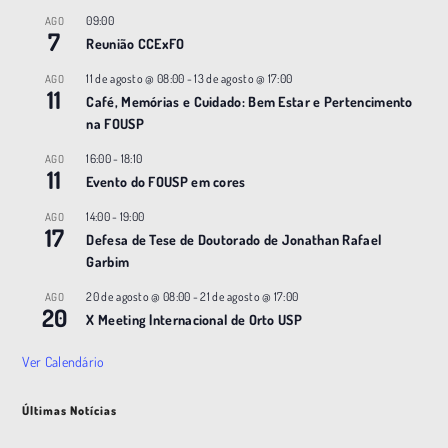
09:00
AGO
7
Reunião CCExFO
11 de agosto @ 08:00
-
13 de agosto @ 17:00
AGO
11
Café, Memórias e Cuidado: Bem Estar e Pertencimento
na FOUSP
16:00
-
18:10
AGO
11
Evento do FOUSP em cores
14:00
-
19:00
AGO
17
Defesa de Tese de Doutorado de Jonathan Rafael
Garbim
20 de agosto @ 08:00
-
21 de agosto @ 17:00
AGO
20
X Meeting |nternacional de Orto USP
Ver Calendário
Últimas Notícias