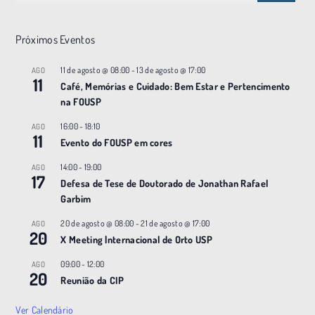
Próximos Eventos
11 de agosto @ 08:00
-
13 de agosto @ 17:00
AGO
11
Café, Memórias e Cuidado: Bem Estar e Pertencimento
na FOUSP
16:00
-
18:10
AGO
11
Evento do FOUSP em cores
14:00
-
19:00
AGO
17
Defesa de Tese de Doutorado de Jonathan Rafael
Garbim
20 de agosto @ 08:00
-
21 de agosto @ 17:00
AGO
20
X Meeting |nternacional de Orto USP
09:00
-
12:00
AGO
20
Reunião da CIP
Ver Calendário