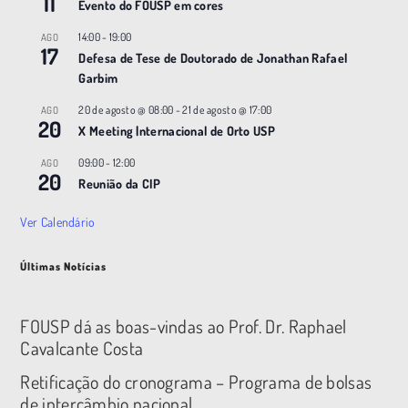
11
Evento do FOUSP em cores
14:00
-
19:00
AGO
17
Defesa de Tese de Doutorado de Jonathan Rafael
Garbim
20 de agosto @ 08:00
-
21 de agosto @ 17:00
AGO
20
X Meeting |nternacional de Orto USP
09:00
-
12:00
AGO
20
Reunião da CIP
Ver Calendário
Últimas Notícias
FOUSP dá as boas-vindas ao Prof. Dr. Raphael
Cavalcante Costa
Retificação do cronograma – Programa de bolsas
de intercâmbio nacional