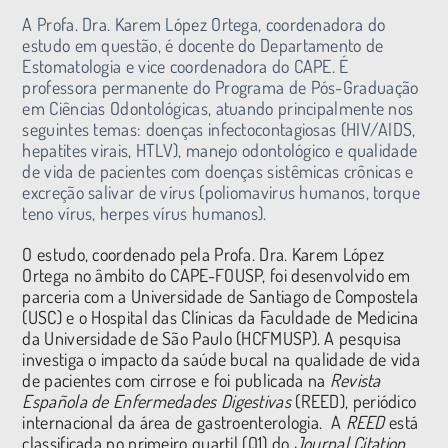
A Profa. Dra. Karem López Ortega, coordenadora do
estudo em questão, é docente do Departamento de
Estomatologia e vice coordenadora do CAPE. É
professora permanente do Programa de Pós-Graduação
em Ciências Odontológicas, atuando principalmente nos
seguintes temas: doenças infectocontagiosas (HIV/AIDS,
hepatites virais, HTLV), manejo odontológico e qualidade
de vida de pacientes com doenças sistêmicas crônicas e
excreção salivar de vírus (poliomavirus humanos, torque
teno vírus, herpes vírus humanos).
O estudo, coordenado pela Profa. Dra. Karem López
Ortega no âmbito do CAPE-FOUSP, foi desenvolvido em
parceria com a Universidade de Santiago de Compostela
(USC) e o Hospital das Clínicas da Faculdade de Medicina
da Universidade de São Paulo (HCFMUSP). A pesquisa
investiga o impacto da saúde bucal na qualidade de vida
de pacientes com cirrose e foi publicada na
Revista
Española de Enfermedades Digestivas
(REED), periódico
internacional da área de gastroenterologia. A
REED
está
classificada no primeiro quartil (Q1) do
Journal Citation