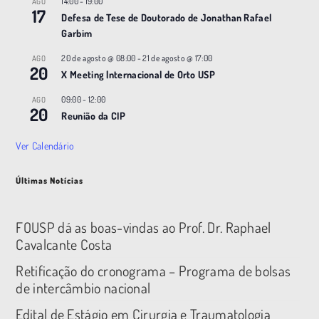
14:00
-
19:00
AGO
17
Defesa de Tese de Doutorado de Jonathan Rafael
Garbim
20 de agosto @ 08:00
-
21 de agosto @ 17:00
AGO
20
X Meeting |nternacional de Orto USP
09:00
-
12:00
AGO
20
Reunião da CIP
Ver Calendário
Últimas Notícias
FOUSP dá as boas-vindas ao Prof. Dr. Raphael
Cavalcante Costa
Retificação do cronograma – Programa de bolsas
de intercâmbio nacional
Edital de Estágio em Cirurgia e Traumatologia