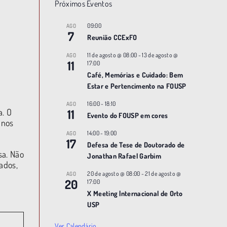
Próximos Eventos
09:00
AGO
7
Reunião CCExFO
11 de agosto @ 08:00
-
13 de agosto @
AGO
11
17:00
Café, Memórias e Cuidado: Bem
Estar e Pertencimento na FOUSP
16:00
-
18:10
AGO
a. O
11
Evento do FOUSP em cores
 nos
14:00
-
19:00
AGO
17
Defesa de Tese de Doutorado de
sa. Não
Jonathan Rafael Garbim
ados,
20 de agosto @ 08:00
-
21 de agosto @
AGO
20
17:00
X Meeting |nternacional de Orto
USP
Ver Calendário