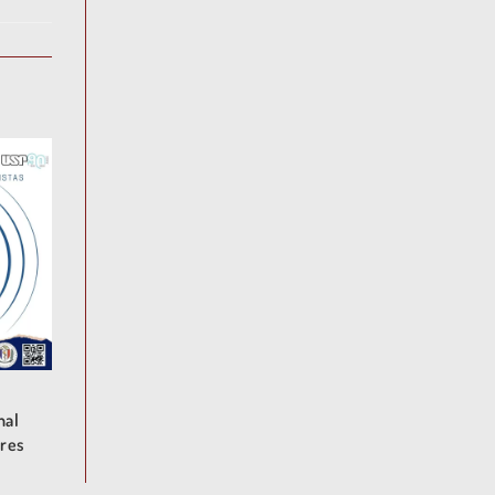
nal
eres