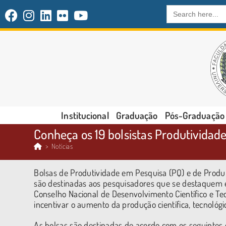
Search
for:
Institucional
Graduação
Pós-Graduação
Conheça os 19 bolsistas Produtivida
>
Notícias
Bolsas de Produtividade em Pesquisa (PQ) e de Produ
são destinadas aos pesquisadores que se destaquem en
Conselho Nacional de Desenvolvimento Científico e Tec
incentivar o aumento da produção científica, tecnológi
As bolsas são destinadas de acordo com os seguintes c