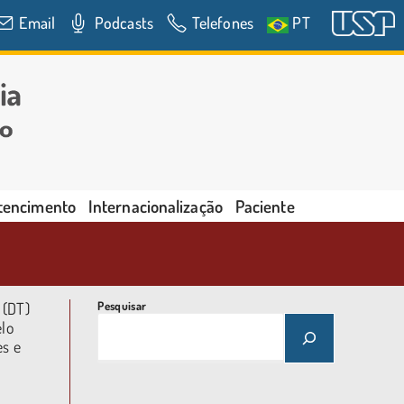
Email
Podcasts
Telefones
PT
rtencimento
Internacionalização
Paciente
 (DT)
Pesquisar
elo
es e