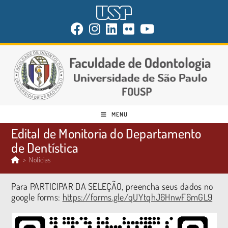
MENU
Edital de Monitoria do Departamento
de Dentística
>
Notícias
Para PARTICIPAR DA SELEÇÃO, preencha seus dados no
google forms:
https://forms.gle/qUYtqhJ6HnwF6mGL9