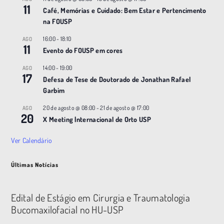
11
Café, Memórias e Cuidado: Bem Estar e Pertencimento
na FOUSP
16:00
-
18:10
AGO
11
Evento do FOUSP em cores
14:00
-
19:00
AGO
17
Defesa de Tese de Doutorado de Jonathan Rafael
Garbim
20 de agosto @ 08:00
-
21 de agosto @ 17:00
AGO
20
X Meeting |nternacional de Orto USP
Ver Calendário
Últimas Notícias
Edital de Estágio em Cirurgia e Traumatologia
Bucomaxilofacial no HU-USP