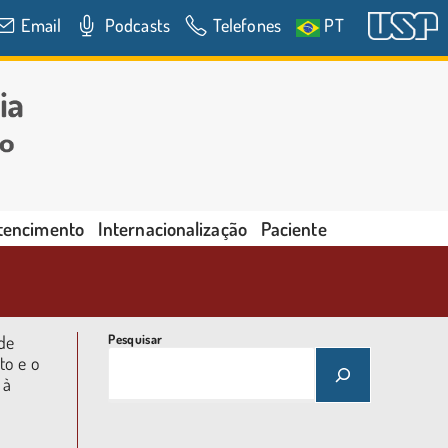
Email
Podcasts
Telefones
PT
rtencimento
Internacionalização
Paciente
de
Pesquisar
to e o
 à