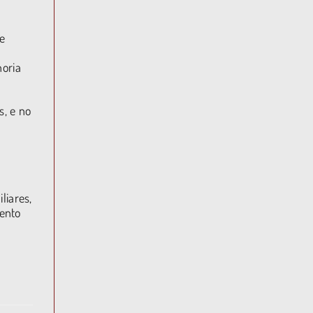
de
horia
s, e no
liares,
ento