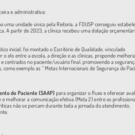
eira e administrativa:
o uma unidade única pela Reitoria, a FOUSP conseguiu estabel
ca. A partir de 2023, a clínica recebeu uma dotação orçamentár
ico inicial, foi montado o Escritório de Qualidade, vinculado
er o elo entre a escola, a direção e as clínicas, propondo melhori
es e centrados no paciente/usuário final, promovendo a seguran
ais, como exemplo as “ Metas Internacionais de Segurança do Pac
nto do Paciente (SAAP)
para organizar o fluxo e oferecer ava
 e melhorar a comunicação efetiva (Meta 2) entre os profissiona
ríticas não se percam durante toda a jornada do atendimento,
ente.