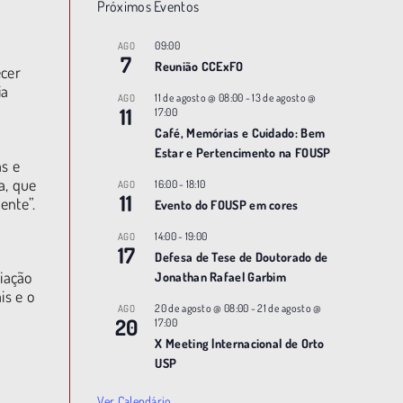
Próximos Eventos
09:00
AGO
7
Reunião CCExFO
ecer
ia
11 de agosto @ 08:00
-
13 de agosto @
AGO
11
17:00
Café, Memórias e Cuidado: Bem
Estar e Pertencimento na FOUSP
as e
ça, que
16:00
-
18:10
AGO
11
iente”.
Evento do FOUSP em cores
14:00
-
19:00
AGO
17
Defesa de Tese de Doutorado de
liação
Jonathan Rafael Garbim
is e o
20 de agosto @ 08:00
-
21 de agosto @
AGO
20
17:00
X Meeting |nternacional de Orto
USP
Ver Calendário