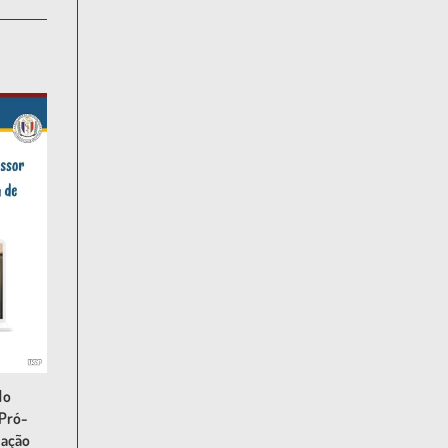
do
 Pró-
uação