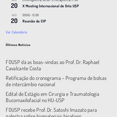
AGO
20
X Meeting |nternacional de Orto USP
09:00
-
12:00
AGO
20
Reunião da CIP
Ver Calendário
Últimas Notícias
FOUSP dá as boas-vindas ao Prof. Dr. Raphael
Cavalcante Costa
Retificação do cronograma – Programa de bolsas
de intercâmbio nacional
Edital de Estágio em Cirurgia e Traumatologia
Bucomaxilofacial no HU-USP
FOUSP recebe Prof. Dr. Satoshi Imazato para
palestra sobre biomateriais bioativos