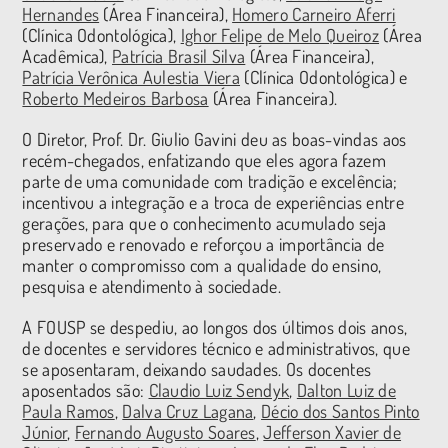
Hernandes
(Área Financeira),
Homero Carneiro Aferri
(Clínica Odontológica
)
,
Ighor Felipe de Melo Queiroz
(Área
Acadêmica),
Patrícia Brasil Silva
(Área Financeira),
Patrícia Verônica Aulestia Viera
(Clínica Odontológica) e
Roberto Medeiros Barbosa
(Área Financeira).
O Diretor, Prof. Dr. Giulio Gavini deu as boas-vindas aos
recém-chegados, enfatizando que eles agora fazem
parte de uma comunidade com tradição e excelência;
incentivou a integração e a troca de experiências entre
gerações, para que o conhecimento acumulado seja
preservado e renovado e reforçou a importância de
manter o compromisso com a qualidade do ensino,
pesquisa e atendimento à sociedade.
A FOUSP se despediu, ao longos dos últimos dois anos,
de docentes e servidores técnico e administrativos, que
se aposentaram, deixando saudades. Os docentes
aposentados são:
Claudio Luiz Sendyk
,
Dalton Luiz de
Paula Ramos
,
Dalva Cruz Lagana
,
Décio dos Santos Pinto
Júnior
,
Fernando Augusto Soares
,
Jefferson Xavier de