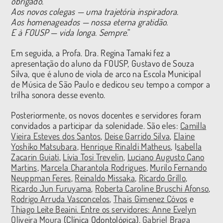
obrigado.
Aos novos colegas — uma trajetória inspiradora.
Aos homenageados — nossa eterna gratidão.
E à FOUSP — vida longa. Sempre
.”
Em seguida, a Profa. Dra. Regina Tamaki fez a
apresentação do aluno da FOUSP, Gustavo de Souza
Silva, que é aluno de viola de arco na Escola Municipal
de Música de São Paulo e dedicou seu tempo a compor a
trilha sonora desse evento.
Posteriormente, os novos docentes e servidores foram
convidados a participar da solenidade. São eles:
Camilla
Vieira Esteves dos Santos
,
Deise Garrido Silva
,
Elaine
Yoshiko Matsubara
,
Henrique Rinaldi Matheus
, I
sabella
Zacarin Guiati
,
Lívia Tosi Trevelin
,
Luciano Augusto Cano
Martins
,
Marcela Charantola Rodrigues
,
Murilo Fernando
Neuppman Feres
,
Reinaldo Missaka
,
Ricardo Grillo
,
Ricardo Jun Furuyama
,
Roberta Caroline Bruschi Afonso
,
Rodrigo Arruda Vasconcelos
,
Thais Gimenez Cóvos
e
Thiago Leite Beaini
. Entre os servidores: Anne Evelyn
Oliveira Moura
(Clínica Odontológica),
Gabriel Braga