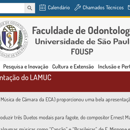
SEARCH BUTTON
Calendário
Chamados Técnicos
Pesquisa e Inovação
Cultura e Extensão
Inclusão e Pe
entação do LAMUC
e Música de Câmara da ECA) proporcionou uma bela apresentaç
eproduzir três Duetos modais para fagote, do compositor Ernest 
algumas músicas como “Canção” e “Brasileiras” de F. Mignone 