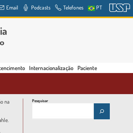
Email
Podcasts
Telefones
PT
rtencimento
Internacionalização
Paciente
ão na
Pesquisar
Mahle.
e