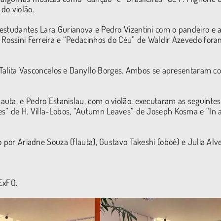
do violão.
estudantes Lara Gurianova e Pedro Vizentini com o pandeiro e 
 Rossini Ferreira e “Pedacinhos do Céu” de Waldir Azevedo for
or Talita Vasconcelos e Danyllo Borges. Ambos se apresentaram c
uta, e Pedro Estanislau, com o violão, executaram as seguintes
es” de H. Villa-Lobos, “Autumn Leaves” de Joseph Kosma e “In 
 por Ariadne Souza (flauta), Gustavo Takeshi (oboé) e Julia Alv
CExFO.