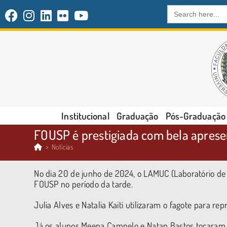
Search
for:
Institucional
Graduação
Pós-Graduação
FOUSP é prestigiada com bela apres
>
Notícias
No dia 20 de junho de 2024, o LAMUC (Laboratório d
FOUSP no período da tarde.
Julia Alves e Natalia Kaiti utilizaram o fagote para r
Já os alunos Meena Campelo e Natan Bastos tocaram 