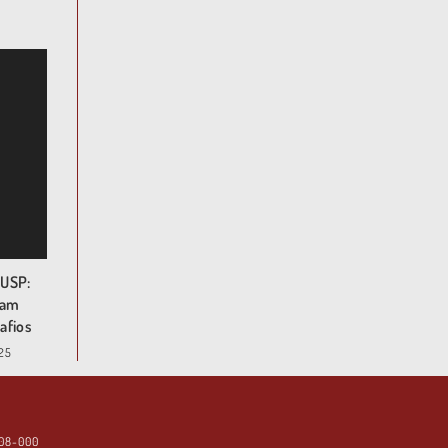
OUSP:
tam
afios
025
508-000