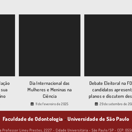
lação
Dia Internacional das
Debate Eleitoral na F
 sua
Mulheres e Meninas na
candidatos apresen
ino
Ciência
planos e discutem des
4
11 de fevereiro de 2025
29 de setembro de 2
Faculdade de Odontologia
-
Universidade de São Paulo
a Professor Lineu Prestes, 2227 - Cidade Universitária - São Paulo/SP - CEP: 05