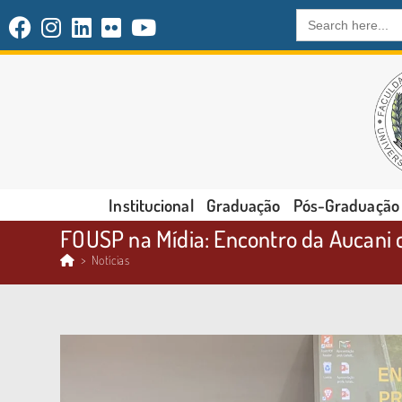
Search
for:
Institucional
Graduação
Pós-Graduação
FOUSP na Mídia: Encontro da Aucani c
>
Notícias