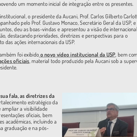
movendo um momento inicial de integração entre os presentes.
nstitucional, o presidente da Aucani, Prof. Carlos Gilberto Carlott
panhado pelo Prof. Gustavo Monaco, Secretário Geral da USP, e
juntos, deu as boas-vindas e apresentou a visão de internaciona
ão, destacando prioridades, diretrizes e perspectivas para o
to das ações internacionais da USP.
também foi exibido
o novo vídeo institucional da USP
, bem co
ções oficiais
, material todo produzido pela Aucani sob a super
esidente.
sua fala, as diretrizes da
rtalecimento estratégico da
 ampliar a visibilidade
resentações oficiais, bem
es acadêmicas, incluindo a
na graduação e na pós-