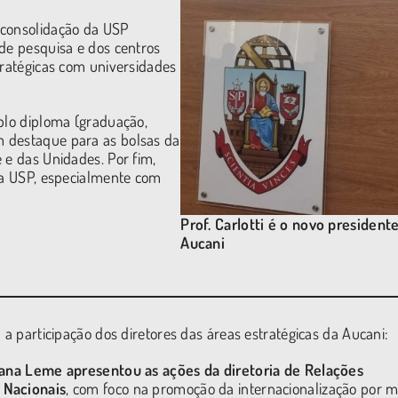
 consolidação da USP
 de pesquisa e dos centros
tratégicas com universidades
uplo diploma (graduação,
m destaque para as bolsas da
 e das Unidades. Por fim,
 da USP, especialmente com
Prof. Carlotti é o novo president
Aucani
 a participação dos diretores das áreas estratégicas da Aucani:
liana Leme apresentou
as ações da diretoria de Relações
 Nacionais
, com foco na promoção da internacionalização por m