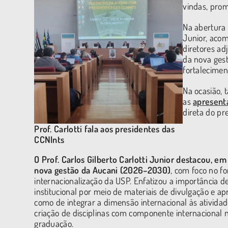
vindas, pro
Na abertura i
Junior, acom
diretores ad
da nova gest
fortalecimen
Na ocasião, 
as
apresenta
direta do pr
Prof. Carlotti fala aos presidentes das
CCNInts
O Prof. Carlos Gilberto Carlotti Junior destacou, em 
nova gestão da Aucani (2026–2030)
, com foco no fo
internacionalização da USP. Enfatizou a importância de
institucional por meio de materiais de divulgação e ap
como de integrar a dimensão internacional às atividad
criação de disciplinas com componente internacional 
graduação.