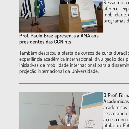
Ressaltou o 
oferecer exp
mobilidade,
programas d
Prof. Paulo Braz apresenta a AMA aos
presidentes das CCNInts
Também destacou a oferta de cursos de curta duração 
experiência acadêmica internacional, divulgação dos 
iniciativas de mobilidade internacional para a dissemi
projeção internacional da Universidade.
O Prof. Fer
Acadêmicas 
acadêmicos 
ressaltando 
ações concr
titulação. E