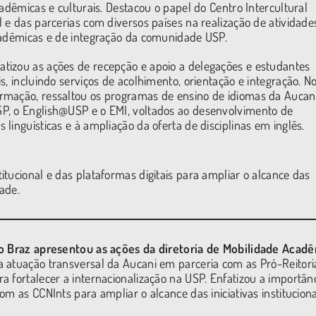
acadêmicas e culturais. Destacou o papel do Centro Intercultural
l e das parcerias com diversos países na realização de atividade
cadêmicas e de integração da comunidade USP.
tizou as ações de recepção e apoio a delegações e estudantes
is, incluindo serviços de acolhimento, orientação e integração. N
rmação, ressaltou os programas de ensino de idiomas da Aucani
P, o English@USP e o EMI, voltados ao desenvolvimento de
 linguísticas e à ampliação da oferta de disciplinas em inglês.
tucional e das plataformas digitais para ampliar o alcance das
dade.
lo Braz apresentou
as ações da diretoria de Mobilidade Acad
 atuação transversal da Aucani em parceria com as Pró-Reitori
a fortalecer a internacionalização na USP. Enfatizou a importân
com as CCNInts para ampliar o alcance das iniciativas instituciona