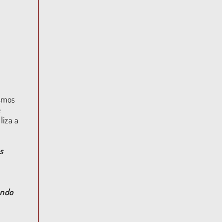
ismos
e
liza a
s
ando