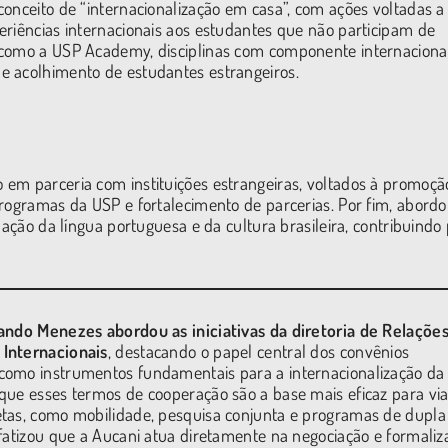
conceito de “internacionalização em casa”, com ações voltadas a
eriências internacionais aos estudantes que não participam de
 como a USP Academy, disciplinas com componente internaciona
e acolhimento de estudantes estrangeiros.
em parceria com instituições estrangeiras, voltados à promoçã
programas da USP e fortalecimento de parcerias. Por fim, abord
nação da língua portuguesa e da cultura brasileira, contribuindo
nando Menezes abordou
as iniciativas da diretoria de Relaçõe
Internacionais
, destacando o papel central dos convênios
como instrumentos fundamentais para a internacionalização da
que esses termos de cooperação são a base mais eficaz para viab
etas, como mobilidade, pesquisa conjunta e programas de dupla
nfatizou que a Aucani atua diretamente na negociação e formaliz