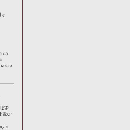
l e
o da
ou
 para a
s
 USP,
ilizar
ação