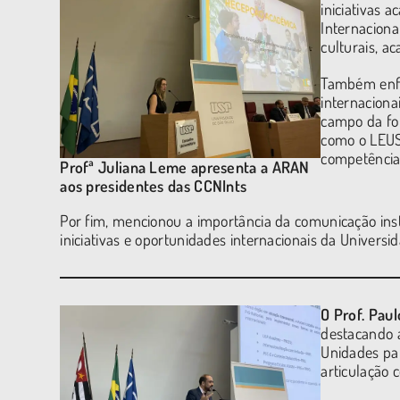
iniciativas 
Internaciona
culturais, a
Também enfa
internaciona
campo da fo
como o LEUS
competências
Profª Juliana Leme apresenta a ARAN
aos presidentes das CCNInts
Por fim, mencionou a importância da comunicação insti
iniciativas e oportunidades internacionais da Universi
O Prof. Pau
destacando a
Unidades par
articulação 