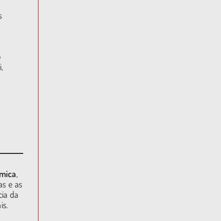
s
o
,
êmica
,
as e as
cia da
is.