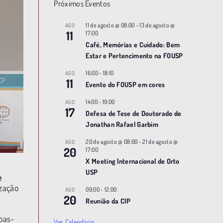
Próximos Eventos
11 de agosto @ 08:00
-
13 de agosto @
AGO
11
17:00
Café, Memórias e Cuidado: Bem
Estar e Pertencimento na FOUSP
16:00
-
18:10
AGO
11
Evento do FOUSP em cores
14:00
-
19:00
AGO
17
Defesa de Tese de Doutorado de
Jonathan Rafael Garbim
20 de agosto @ 08:00
-
21 de agosto @
AGO
20
17:00
X Meeting |nternacional de Orto
USP
e
ização
09:00
-
12:00
AGO
20
Reunião da CIP
oas-
Ver Calendário