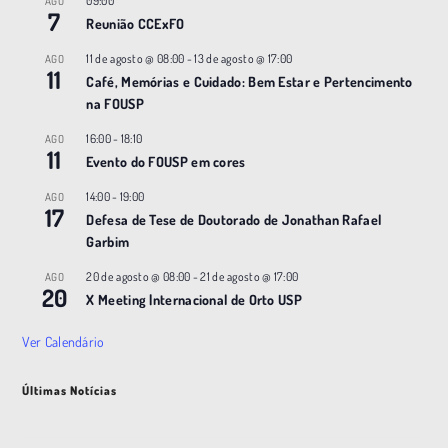
09:00
AGO
7
Reunião CCExFO
11 de agosto @ 08:00
-
13 de agosto @ 17:00
AGO
11
Café, Memórias e Cuidado: Bem Estar e Pertencimento
na FOUSP
16:00
-
18:10
AGO
11
Evento do FOUSP em cores
14:00
-
19:00
AGO
17
Defesa de Tese de Doutorado de Jonathan Rafael
Garbim
20 de agosto @ 08:00
-
21 de agosto @ 17:00
AGO
20
X Meeting |nternacional de Orto USP
Ver Calendário
Últimas Notícias