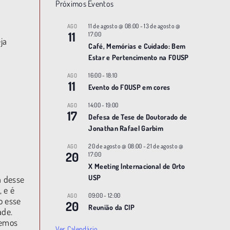
Próximos Eventos
11 de agosto @ 08:00
-
13 de agosto @
AGO
11
17:00
ja
Café, Memórias e Cuidado: Bem
Estar e Pertencimento na FOUSP
16:00
-
18:10
AGO
11
Evento do FOUSP em cores
14:00
-
19:00
AGO
17
Defesa de Tese de Doutorado de
Jonathan Rafael Garbim
20 de agosto @ 08:00
-
21 de agosto @
AGO
20
17:00
X Meeting |nternacional de Orto
USP
a desse
 e é
09:00
-
12:00
AGO
o esse
20
Reunião da CIP
ade.
temos
Ver Calendário