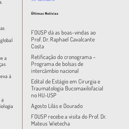
a.
Últimas Notícias
das
FOUSP dá as boas-vindas ao
Prof. Dr. Raphael Cavalcante
global
Costa
Retificação do cronograma –
ue a
Programa de bolsas de
ças
intercâmbio nacional
leva à
Edital de Estágio em Cirurgia e
Traumatologia Bucomaxilofacial
no HU-USP
 é
Agosto Lilás e Dourado
iologia
FOUSP recebe a visita do Prof. Dr.
Mateus Wietecha