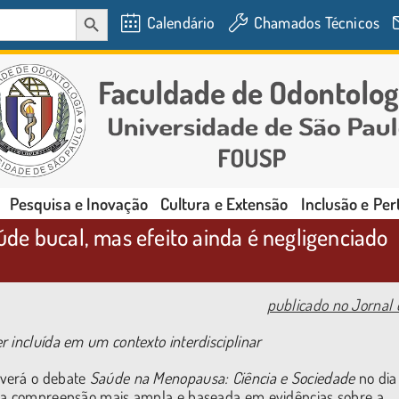
SEARCH BUTTON
Calendário
Chamados Técnicos
Pesquisa e Inovação
Cultura e Extensão
Inclusão e Pe
de bucal, mas efeito ainda é negligenciado
publicado no Jornal
 incluída em um contexto interdisciplinar
overá o debate
Saúde na Menopausa: Ciência e Sociedade
no dia
uma compreensão mais ampla e baseada em evidências sobre a