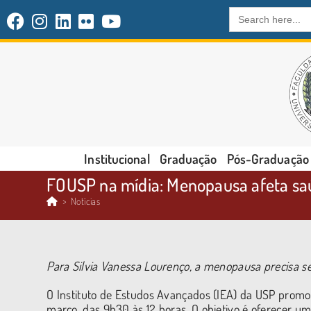
Search
for:
Institucional
Graduação
Pós-Graduação
FOUSP na mídia: Menopausa afeta saú
>
Notícias
Para Silvia Vanessa Lourenço, a menopausa precisa ser
O Instituto de Estudos Avançados (IEA) da USP prom
março, das 9h30 às 12 horas. O objetivo é oferecer 