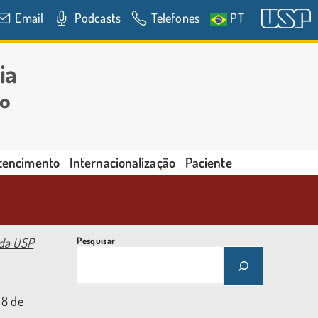
Email
Podcasts
Telefones
PT
rtencimento
Internacionalização
Paciente
 da USP
Pesquisar
 8 de