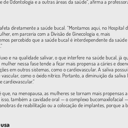
de de Odontologia e a outras áreas da saúde”, afirma a professor
feta diretamente a saúde bucal. “Montamos aqui, no Hospital 
ulher, em parceria com a Divisão de Ginecologia e, mais
emos percebido que a saúde bucal é interdependente da saúde 
.”
xo e na qualidade salivar, o que interfere na saúde bucal, já q
a mulher nessa fase tende a ficar mais propensa a cáries e doen
ções em outros sistemas, como o cardiovascular. A saliva possui
scular, como o óxido nítrico. Portanto, a diminuição da saliva 
e cardiovascular.”
 é que, na menopausa, as mulheres se tornam mais propensas a
m isso, também a cavidade oral — o complexo bucomaxilofacial —
nobras de reabilitação ou a colocação de implantes, porque a b
ausa