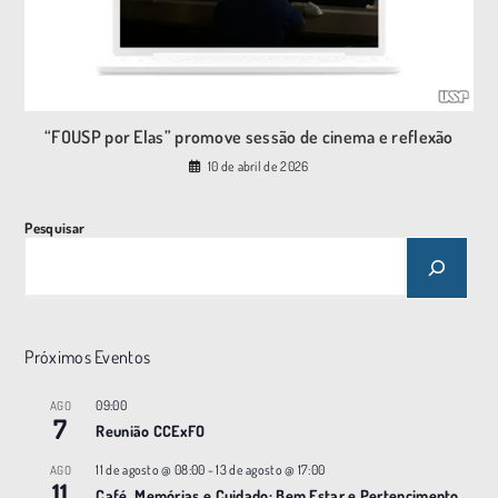
“FOUSP por Elas” promove sessão de cinema e reflexão
10 de abril de 2026
Pesquisar
Próximos Eventos
09:00
AGO
7
Reunião CCExFO
11 de agosto @ 08:00
-
13 de agosto @ 17:00
AGO
11
Café, Memórias e Cuidado: Bem Estar e Pertencimento