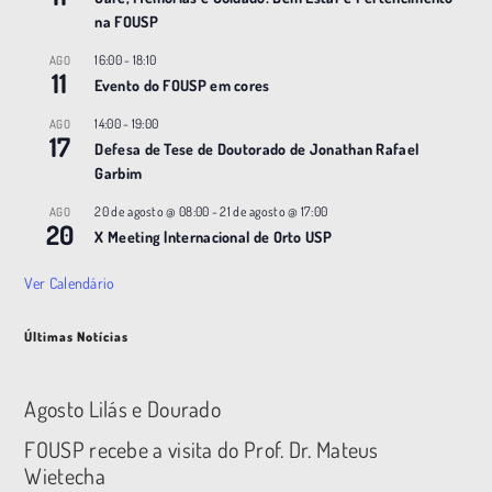
na FOUSP
16:00
-
18:10
AGO
11
Evento do FOUSP em cores
14:00
-
19:00
AGO
17
Defesa de Tese de Doutorado de Jonathan Rafael
Garbim
20 de agosto @ 08:00
-
21 de agosto @ 17:00
AGO
20
X Meeting |nternacional de Orto USP
Ver Calendário
Últimas Notícias
Agosto Lilás e Dourado
FOUSP recebe a visita do Prof. Dr. Mateus
Wietecha