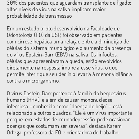
30% dos pacientes que aguardam transplante de fígado;
altos níveis do vírus na saliva implicam maior
probabilidade de transmissão
Em um estudo piloto desenvolvido na Faculdade de
Odontologia (FO) da USP, foi observado em pacientes
com cirrose hepática uma relação entre a diminuição de
células do sistema imunológico e o aumento da presença
do vírus Epstein-Barr (EBV) na saliva. Os linfócitos,
células que apresentaram a queda, estão envolvidos
diretamente na resposta imune a esse vírus, o que
permite inferir que seu declínio levaria à menor vigilância
contra o microrganismo.
O vírus Epstein-Barr pertence à família do herpesvírus
humano (HHV), e além de causar mononucleose
infecciosa – conhecida como “doença do beijo” – está
relacionado a outros quadros. “Ele é um vírus importante
porque, em estados de imunodepressão, pode ocasionar
doenças que costumam ser severas”, destaca Karem
Ortega, professora da FO e orientadora do trabalho.