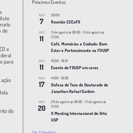
Próximos Eventos
e
09:00
AGO
ituto
7
Reunião CCExFO
rcelo
m de
11 de agosto @ 08:00
-
13 de agosto @
AGO
11
17:00
Café, Memórias e Cuidado: Bem
PED e
Estar e Pertencimento na FOUSP
ederal
io para
16:00
-
18:10
AGO
11
Evento do FOUSP em cores
14:00
-
19:00
AGO
 ação
17
Defesa de Tese de Doutorado de
Jonathan Rafael Garbim
tela
20 de agosto @ 08:00
-
21 de agosto @
AGO
20
17:00
ento do
X Meeting |nternacional de Orto
USP
Ver Calendário