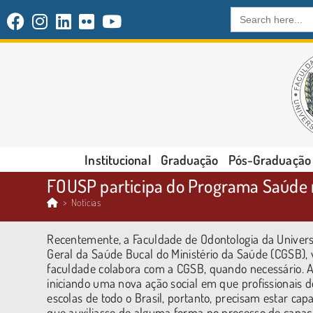
Search
for:
Institucional
Graduação
Pós-Graduação
FOUSP participa do Programa Saúde 
>
Notícias
Recentemente, a Faculdade de Odontologia da Univers
Geral da Saúde Bucal do Ministério da Saúde (CGSB)
faculdade colabora com a CGSB, quando necessário. A 
iniciando uma nova ação social em que profissionais 
escolas de todo o Brasil, portanto, precisam estar ca
que auxiliasse de alguma forma no processo de capaci