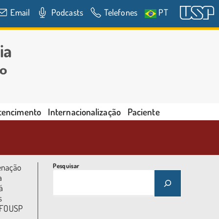
Email
Podcasts
Telefones
PT
rtencimento
Internacionalização
Paciente
enação
Pesquisar
a
á
s
à FOUSP