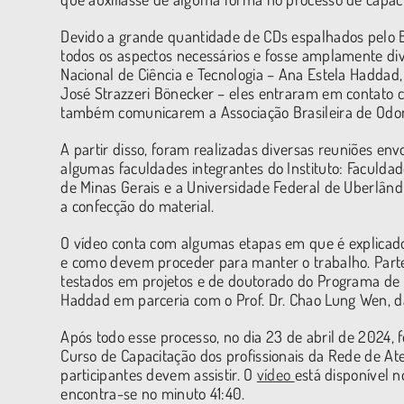
Devido a grande quantidade de CDs espalhados pelo B
todos os aspectos necessários e fosse amplamente div
Nacional de Ciência e Tecnologia – Ana Estela Haddad
José Strazzeri Bönecker – eles entraram em contato c
também comunicarem a Associação Brasileira de Odont
A partir disso, foram realizadas diversas reuniões en
algumas faculdades integrantes do Instituto: Faculda
de Minas Gerais e a Universidade Federal de Uberlândi
a confecção do material.
O vídeo conta com algumas etapas em que é explicado 
e como devem proceder para manter o trabalho. Parte
testados em projetos e de doutorado do Programa de P
Haddad em parceria com o Prof. Dr. Chao Lung Wen, d
Após todo esse processo, no dia 23 de abril de 2024,
Curso de Capacitação dos profissionais da Rede de At
participantes devem assistir. O
vídeo
está disponível 
encontra-se no minuto 41:40.