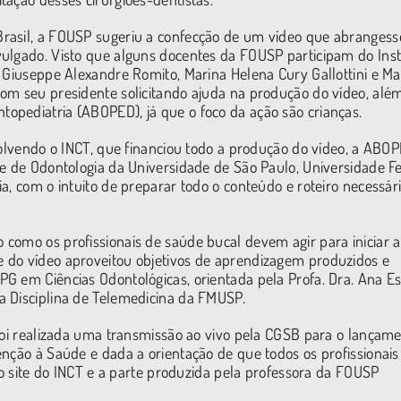
rasil, a FOUSP sugeriu a confecção de um vídeo que abrangess
ulgado. Visto que alguns docentes da FOUSP participam do Inst
, Giuseppe Alexandre Romito, Marina Helena Cury Gallottini e Ma
om seu presidente solicitando ajuda na produção do vídeo, alé
opediatria (ABOPED), já que o foco da ação são crianças.
volvendo o INCT, que financiou todo a produção do vídeo, a ABO
de de Odontologia da Universidade de São Paulo, Universidade F
a, com o intuito de preparar todo o conteúdo e roteiro necessár
como os profissionais de saúde bucal devem agir para iniciar a
 do vídeo aproveitou objetivos de aprendizagem produzidos e
G em Ciências Odontológicas, orientada pela Profa. Dra. Ana Es
a Disciplina de Telemedicina da FMUSP.
 foi realizada uma transmissão ao vivo pela CGSB para o lançam
enção à Saúde e dada a orientação de que todos os profissionais
no site do INCT e a parte produzida pela professora da FOUSP