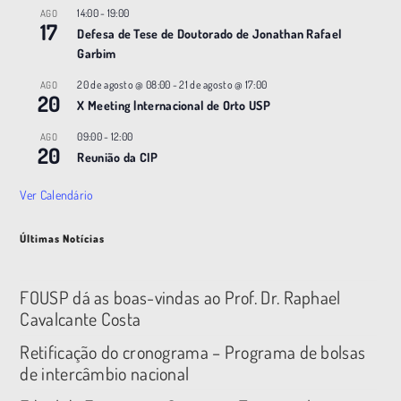
14:00
-
19:00
AGO
17
Defesa de Tese de Doutorado de Jonathan Rafael
Garbim
20 de agosto @ 08:00
-
21 de agosto @ 17:00
AGO
20
X Meeting |nternacional de Orto USP
09:00
-
12:00
AGO
20
Reunião da CIP
Ver Calendário
Últimas Notícias
FOUSP dá as boas-vindas ao Prof. Dr. Raphael
Cavalcante Costa
Retificação do cronograma – Programa de bolsas
de intercâmbio nacional