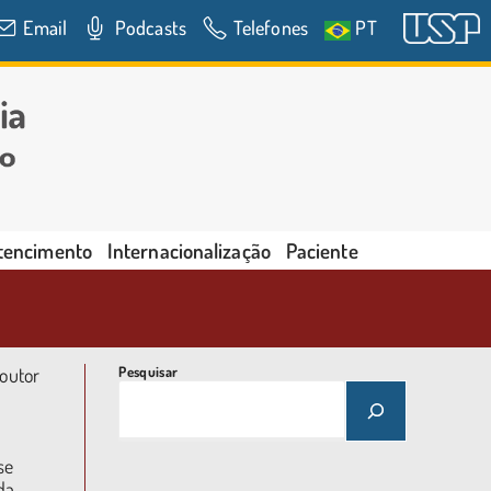
Email
Podcasts
Telefones
PT
rtencimento
Internacionalização
Paciente
outor
Pesquisar
se
da