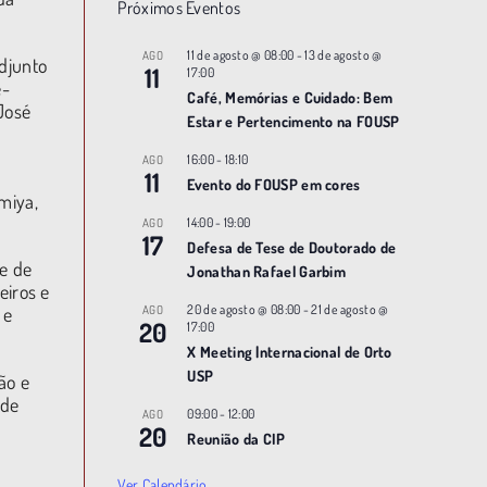
Próximos Eventos
11 de agosto @ 08:00
-
13 de agosto @
AGO
adjunto
11
17:00
e-
Café, Memórias e Cuidado: Bem
José
Estar e Pertencimento na FOUSP
16:00
-
18:10
AGO
11
Evento do FOUSP em cores
miya,
14:00
-
19:00
AGO
17
Defesa de Tese de Doutorado de
e de
Jonathan Rafael Garbim
eiros e
20 de agosto @ 08:00
-
21 de agosto @
 e
AGO
20
17:00
X Meeting |nternacional de Orto
USP
ão e
 de
09:00
-
12:00
AGO
20
Reunião da CIP
Ver Calendário