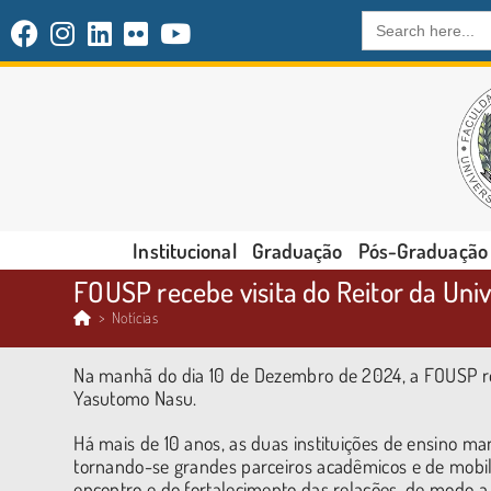
Search
for:
Institucional
Graduação
Pós-Graduação
FOUSP recebe visita do Reitor da Un
>
Notícias
Na manhã do dia 10 de Dezembro de 2024, a FOUSP re
Yasutomo Nasu.
Há mais de 10 anos, as duas instituições de ensino 
tornando-se grandes parceiros acadêmicos e de mobili
encontro e do fortalecimento das relações, de modo 