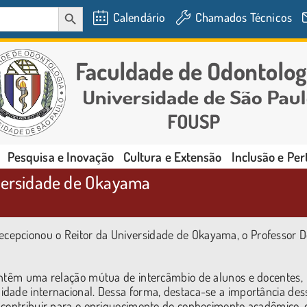
SEARCH BUTTON
Calendário
Chamados Técnicos
Pesquisa e Inovação
Cultura e Extensão
Inclusão e Pe
iversidade de Okayama
cepcionou o Reitor da Universidade de Okayama, o Professor D
mantêm uma relação mútua de intercâmbio de alunos e docentes,
dade internacional. Dessa forma, destaca-se a importância des
a contribuir para o enriquecimento do conhecimento acadêmico, 