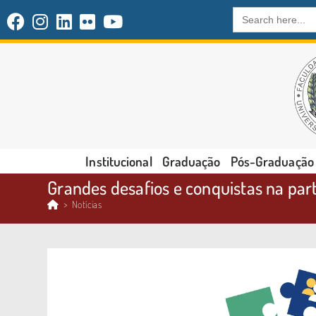
Search
for:
Institucional
Graduação
Pós-Graduação
Grandes desafios e conquistas na part
>
Notícias