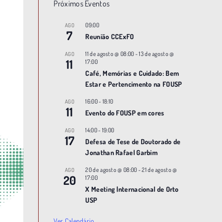
Próximos Eventos
09:00
AGO
7
Reunião CCExFO
11 de agosto @ 08:00
-
13 de agosto @
AGO
11
17:00
Café, Memórias e Cuidado: Bem
Estar e Pertencimento na FOUSP
16:00
-
18:10
AGO
11
Evento do FOUSP em cores
14:00
-
19:00
AGO
17
Defesa de Tese de Doutorado de
Jonathan Rafael Garbim
20 de agosto @ 08:00
-
21 de agosto @
AGO
20
17:00
X Meeting |nternacional de Orto
USP
Ver Calendário