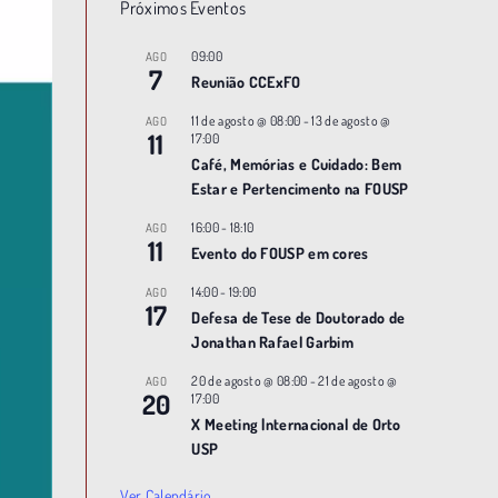
Próximos Eventos
09:00
AGO
7
Reunião CCExFO
11 de agosto @ 08:00
-
13 de agosto @
AGO
11
17:00
Café, Memórias e Cuidado: Bem
Estar e Pertencimento na FOUSP
16:00
-
18:10
AGO
11
Evento do FOUSP em cores
14:00
-
19:00
AGO
17
Defesa de Tese de Doutorado de
Jonathan Rafael Garbim
20 de agosto @ 08:00
-
21 de agosto @
AGO
20
17:00
X Meeting |nternacional de Orto
USP
Ver Calendário