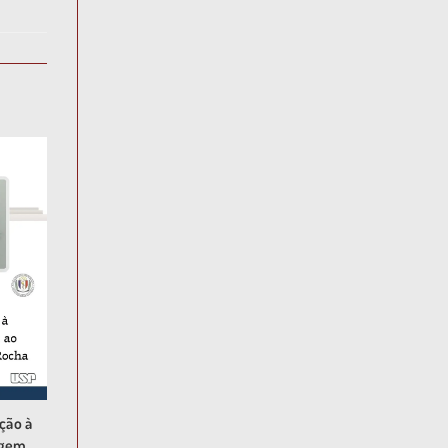
ção à
agem