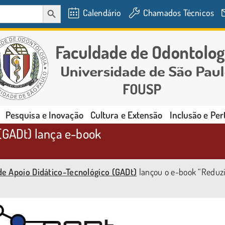
SEARCH BUTTON
Calendário
Chamados Técnicos
Pesquisa e Inovação
Cultura e Extensão
Inclusão e Pe
 (GADt) lança e-book
de Apoio Didático-Tecnológico (GADt)
lançou o e-book “Reduz