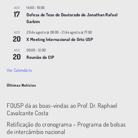
14:00
-
19:00
AGO
17
Defesa de Tese de Doutorado de Jonathan Rafael
Garbim
20 de agosto @ 08:00
-
21 de agosto @ 17:00
AGO
20
X Meeting |nternacional de Orto USP
09:00
-
12:00
AGO
20
Reunião da CIP
Ver Calendário
Últimas Notícias
FOUSP dá as boas-vindas ao Prof. Dr. Raphael
Cavalcante Costa
Retificação do cronograma – Programa de bolsas
de intercâmbio nacional