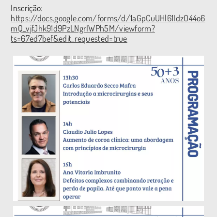
Inscrição:
https://docs.google.com/forms/d/1aGpCuUHl61IdzO44o6
mQ_vjfJhk91d9PzLNgrIWPh5M/viewform?
ts=67ed7bef&edit_requested=true