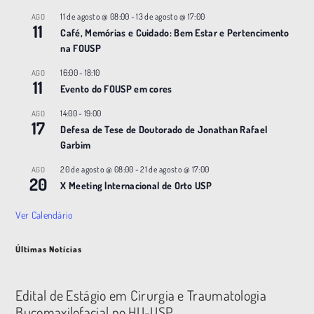
11 de agosto @ 08:00
-
13 de agosto @ 17:00
AGO
11
Café, Memórias e Cuidado: Bem Estar e Pertencimento
na FOUSP
16:00
-
18:10
AGO
11
Evento do FOUSP em cores
14:00
-
19:00
AGO
17
Defesa de Tese de Doutorado de Jonathan Rafael
Garbim
20 de agosto @ 08:00
-
21 de agosto @ 17:00
AGO
20
X Meeting |nternacional de Orto USP
Ver Calendário
Últimas Notícias
Edital de Estágio em Cirurgia e Traumatologia
Bucomaxilofacial no HU-USP