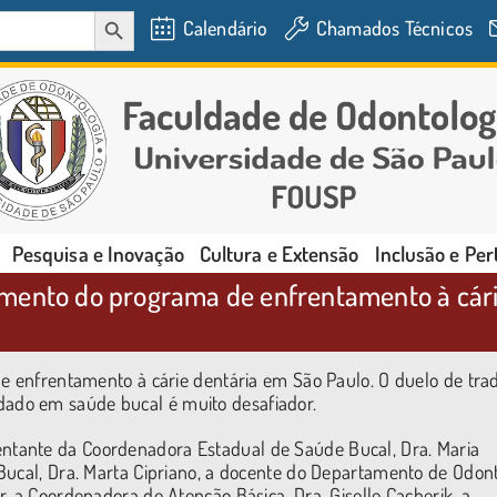
SEARCH BUTTON
Calendário
Chamados Técnicos
Pesquisa e Inovação
Cultura e Extensão
Inclusão e Pe
mento do programa de enfrentamento à cári
de enfrentamento à cárie dentária em São Paulo. O duelo de tra
ado em saúde bucal é muito desafiador.
tante da Coordenadora Estadual de Saúde Bucal, Dra. Maria
Bucal, Dra. Marta Cipriano, a docente do Departamento de Odont
, a Coordenadora de Atenção Básica, Dra. Giselle Cacherik, a