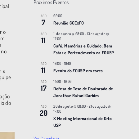
Próximos Eventos
cipal
09:00
AGO
7
Reunião CCExFO
r o
11 de agosto @ 08:00
-
13 de agosto @
AGO
bém
11
17:00
s
Café, Memórias e Cuidado: Bem
 no
Estar e Pertencimento na FOUSP
16:00
-
18:10
AGO
11
m a
Evento do FOUSP em cores
quipe
14:00
-
19:00
AGO
17
Defesa de Tese de Doutorado de
tação
Jonathan Rafael Garbim
io do
20 de agosto @ 08:00
-
21 de agosto @
AGO
20
17:00
X Meeting |nternacional de Orto
USP
Ver Calendário