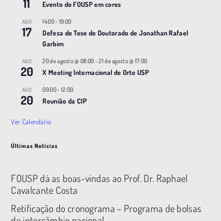
11
Evento do FOUSP em cores
14:00
-
19:00
AGO
17
Defesa de Tese de Doutorado de Jonathan Rafael
Garbim
20 de agosto @ 08:00
-
21 de agosto @ 17:00
AGO
20
X Meeting |nternacional de Orto USP
09:00
-
12:00
AGO
20
Reunião da CIP
Ver Calendário
Últimas Notícias
FOUSP dá as boas-vindas ao Prof. Dr. Raphael
Cavalcante Costa
Retificação do cronograma – Programa de bolsas
de intercâmbio nacional