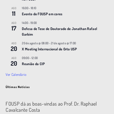
16:00
-
18:10
AGO
11
Evento do FOUSP em cores
14:00
-
19:00
AGO
17
Defesa de Tese de Doutorado de Jonathan Rafael
Garbim
20 de agosto @ 08:00
-
21 de agosto @ 17:00
AGO
20
X Meeting |nternacional de Orto USP
09:00
-
12:00
AGO
20
Reunião da CIP
Ver Calendário
Últimas Notícias
FOUSP dá as boas-vindas ao Prof. Dr. Raphael
Cavalcante Costa