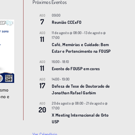
Próximos Eventos
09:00
AGO
7
Reunião CCExFO
11 de agosto @ 08:00
-
13 de agosto @
AGO
11
17:00
Café, Memórias e Cuidado: Bem
Estar e Pertencimento na FOUSP
16:00
-
18:10
AGO
11
Evento do FOUSP em cores
14:00
-
19:00
AGO
17
Defesa de Tese de Doutorado de
ismo
Jonathan Rafael Garbim
ono e
20 de agosto @ 08:00
-
21 de agosto @
AGO
20
17:00
X Meeting |nternacional de Orto
USP
Ver Calendário