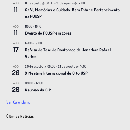
11 de agosto @ 08:00
-
13 de agosto @ 17:00
AGO
11
Café, Memórias e Cuidado: Bem Estar e Pertencimento
na FOUSP
16:00
-
18:10
AGO
11
Evento do FOUSP em cores
14:00
-
19:00
AGO
17
Defesa de Tese de Doutorado de Jonathan Rafael
Garbim
20 de agosto @ 08:00
-
21 de agosto @ 17:00
AGO
20
X Meeting |nternacional de Orto USP
09:00
-
12:00
AGO
20
Reunião da CIP
Ver Calendário
Últimas Notícias