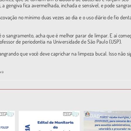
 a gengiva fica avermelhada, inchada e sensível, e pode sangrar
covação no mínimo duas vezes ao dia e o uso diário de fio denta
ê o sangramento, acha que é melhor parar de limpar. E aí com
professor de periodontia na Universidade de São Paulo (USP).
ngrando que você deve caprichar na limpeza bucal. Isso não sig
iva