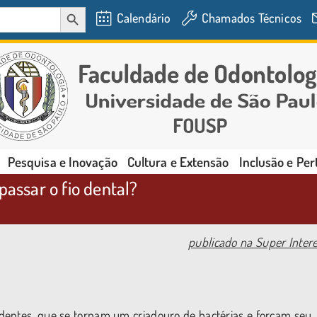
SEARCH BUTTON
Calendário
Chamados Técnicos
Pesquisa e Inovação
Cultura e Extensão
Inclusão e Pe
passar o fio dental?
publicado na Super Inter
dentes, que se tornam um criadouro de bactérias e forçam seu