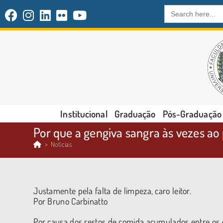
Search
for:
Institucional
Graduação
Pós-Graduação
Por que a gengiva sangra às vezes ao 
>
Notícias
Justamente pela falta de limpeza, caro leitor.
Por Bruno Carbinatto
Por causa dos restos de comida acumulados entre os 