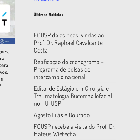
Últimas Notícias
FOUSP dá as boas-vindas ao
Prof. Dr. Raphael Cavalcante
Costa
ções,
ra
Retificação do cronograma –
para
Programa de bolsas de
vos,
intercâmbio nacional
 e
P
Edital de Estágio em Cirurgia e
Traumatologia Bucomaxilofacial
no HU-USP
Agosto Lilás e Dourado
FOUSP recebe a visita do Prof. Dr.
Mateus Wietecha