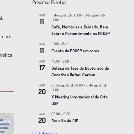
Próximos Eventos
.
11 de agosto @ 08:00
-
13 de agosto @
AGO
l,
11
17:00
Café, Memórias e Cuidado: Bem
Estar e Pertencimento na FOUSP
eça um
16:00
-
18:10
AGO
11
Evento do FOUSP em cores
nifica
14:00
-
19:00
AGO
17
Defesa de Tese de Doutorado de
Jonathan Rafael Garbim
20 de agosto @ 08:00
-
21 de agosto @
AGO
20
17:00
X Meeting |nternacional de Orto
USP
09:00
-
12:00
AGO
20
Reunião da CIP
Ver Calendário