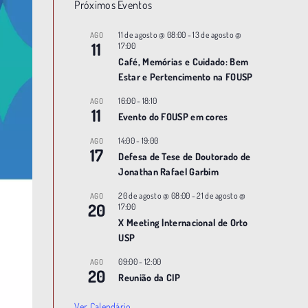
Próximos Eventos
11 de agosto @ 08:00
-
13 de agosto @
AGO
11
17:00
Café, Memórias e Cuidado: Bem
Estar e Pertencimento na FOUSP
16:00
-
18:10
AGO
11
Evento do FOUSP em cores
14:00
-
19:00
AGO
17
Defesa de Tese de Doutorado de
Jonathan Rafael Garbim
20 de agosto @ 08:00
-
21 de agosto @
AGO
20
17:00
X Meeting |nternacional de Orto
USP
09:00
-
12:00
AGO
20
Reunião da CIP
Ver Calendário