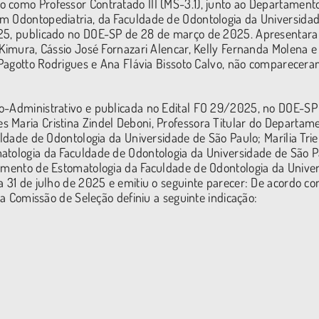
 como Professor Contratado III (MS-3.1), junto ao Departament
em Odontopediatria, da Faculdade de Odontologia da Universida
2025, publicado no DOE-SP de 28 de março de 2025. Apresentar
 Kimura, Cássio José Fornazari Alencar, Kelly Fernanda Molena 
a Pagotto Rodrigues e Ana Flávia Bissoto Calvo, não comparecera
o-Administrativo e publicada no Edital FO 29/2025, no DOE-SP
 Maria Cristina Zindel Deboni, Professora Titular do Departam
uldade de Odontologia da Universidade de São Paulo; Marília Trie
atologia da Faculdade de Odontologia da Universidade de São P
tamento de Estomatologia da Faculdade de Odontologia da Unive
a 31 de julho de 2025 e emitiu o seguinte parecer: De acordo c
, a Comissão de Seleção definiu a seguinte indicação: