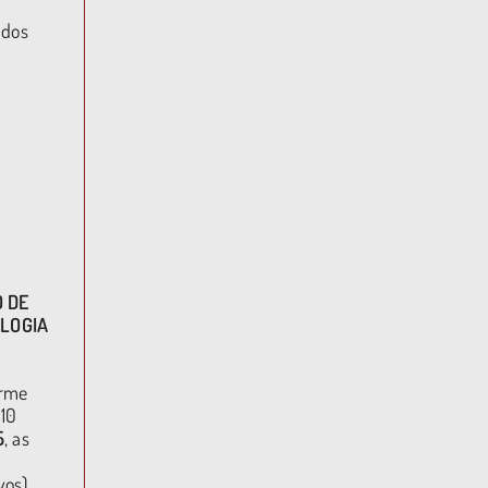
ados
 DE
OLOGIA
orme
 10
5
, as
vos),