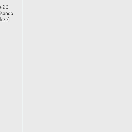
e 29
visando
doze)