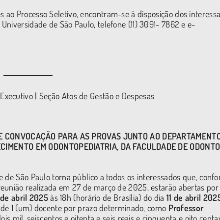
 ao Processo Seletivo, encontram-se à disposição dos interess
Universidade de São Paulo, telefone (11) 3091- 7862 e e-
Executivo | Seção Atos de Gestão e Despesas
 E CONVOCAÇÃO PARA AS PROVAS JUNTO AO DEPARTAMENTO
ECIMENTO EM ODONTOPEDIATRIA, DA FACULDADE DE ODONT
e de São Paulo torna público a todos os interessados que, conf
reunião realizada em 27 de março de 2025, estarão abertas por
de abril 2025
às 18h (horário de Brasília) do dia
11 de abril 202
ão de 1 (um) docente por prazo determinado, como
Professor
is mil, seiscentos e oitenta e seis reais e cinquenta e oito centa