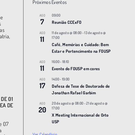
Próximos Eventos
09:00
AGO
de
7
Reunião CCExFO
s
ras
11 de agosto @ 08:00
-
13 de agosto @
AGO
tria,
11
17:00
Café, Memórias e Cuidado: Bem
Estar e Pertencimento na FOUSP
16:00
-
18:10
AGO
11
Evento do FOUSP em cores
14:00
-
19:00
AGO
17
Defesa de Tese de Doutorado de
Jonathan Rafael Garbim
DE 01
20 de agosto @ 08:00
-
21 de agosto @
AGO
EA DE
20
17:00
X Meeting |nternacional de Orto
USP
e 07
a
Ver Calendário