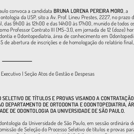
aulo convoca a candidata
BRUNA LORENA PEREIRA MORO
, a
tologia da USP, sito a Av. Prof. Lineu Prestes, 2227, no prazo 
dital, das 9h00 às 12h00 e das 14h00 às 17h00, munido de todos o
o Professor Contrato III (MS-3.1), em jornada de 12 (doze) ho
dontia e Odontopediatria, área de conhecimento em Odontopedia
 de abertura de inscrições e de homologação do relatório final,
Executivo | Seção Atos de Gestão e Despesas
 SELETIVO DE TÍTULOS E PROVAS VISANDO A CONTRATAÇÃO 
AO DEPARTAMENTO DE ORTODONTIA E ODONTOPEDIATRIA,
ÁR
ADE DE ODONTOLOGIA DA UNIVERSIDADE DE SÃO PAULO.
dontologia da Universidade de São Paulo, em sessão ordinária d
missão de Seleção do Processo Seletivo de títulos e provas par