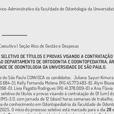
ico-Administrativo da Faculdade de Odontologia da Universida
xecutivo | Seção Atos de Gestão e Despesas
ELETIVO DE TÍTULOS E PROVAS VISANDO A CONTRATAÇÃO 
AO DEPARTAMENTO DE ORTODONTIA E ODONTOPEDIATRIA,
ÁR
DADE DE ODONTOLOGIA DA UNIVERSIDADE DE SÃO PAULO.
de de São Paulo CONVOCA os candidatos: Juliana Sayuri Kimura
76.684-3), Kelly Fernanda Molena (RG 45.773.483-8), Alyni Bisai
268-0), Lívia Pagotto Rodrigues (RG 41.378.009-0) e Ana Flávia
 seletivo de títulos e provas visando à contratação de 01 (um) d
(MS-3.1), com jornada de 12 (doze) horas semanais de trabalho,
ea de conhecimento em Odontopediatria da Faculdade de Odonto
2025. O início do processo seletivo está marcado para o dia
28 