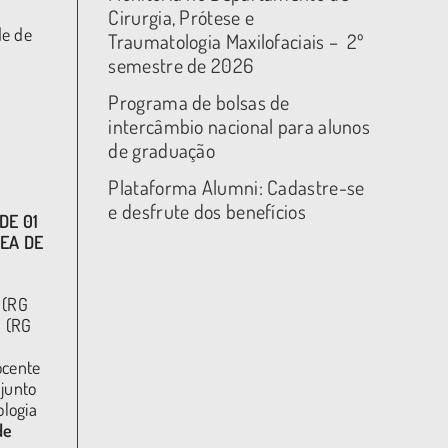
Cirurgia, Prótese e
de de
Traumatologia Maxilofaciais – 2º
semestre de 2026
Programa de bolsas de
intercâmbio nacional para alunos
de graduação
Plataforma Alumni: Cadastre-se
e desfrute dos benefícios
DE 01
EA DE
 (RG
a (RG
ocente
 junto
logia
de