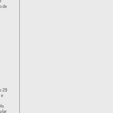
r
o de
e 29
 e
lo,
ular