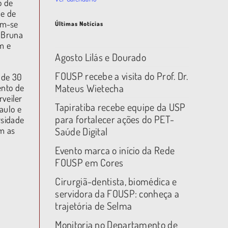
o de
de de
am-se
Últimas Notícias
e Bruna
m e
Agosto Lilás e Dourado
FOUSP recebe a visita do Prof. Dr.
 de 30
Mateus Wietecha
ento de
rveiler
Tapiratiba recebe equipe da USP
aulo e
para fortalecer ações do PET-
rsidade
om as
Saúde Digital
Evento marca o início da Rede
FOUSP em Cores
Cirurgiã-dentista, biomédica e
servidora da FOUSP: conheça a
trajetória de Selma
Monitoria no Departamento de