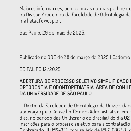
Maiores informações, bem como as normas pertinentes
na Divisão Acadêmica da Faculdade de Odontologia da 
mail
atac.fo@usp.br
.
São Paulo, 29 de maio de 2025.
Publicado no DOE de 28 de março de 2025 | Caderno 
EDITAL FO 12/2025
ABERTURA DE PROCESSO SELETIVO SIMPLIFICADO
ORTODONTIA E ODONTOPEDIATRIA, ÁREA DE CONH
DA UNIVERSIDADE DE SÃO PAULO.
O Diretor da Faculdade de Odontologia da Universidad
aprovação pelo Conselho Técnico-Administrativo, em 
dias, no período das 9h (horário de Brasília) do dia
02 
inscrições para o processo seletivo para a contrataç
Contratado III (MS-3.1)
, com salário de R$ 2.686,58 (do