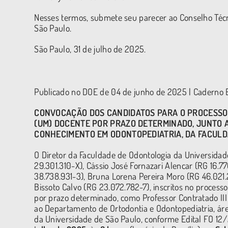
Nesses termos, submete seu parecer ao Conselho Técn
São Paulo.
São Paulo, 31 de julho de 2025.
Publicado no DOE de 04 de junho de 2025 | Caderno E
CONVOCAÇÃO DOS CANDIDATOS PARA O PROCESSO S
(UM) DOCENTE POR PRAZO DETERMINADO, JUNTO 
CONHECIMENTO EM ODONTOPEDIATRIA
, DA FACUL
O Diretor da Faculdade de Odontologia da Universida
29.301.310-X), Cássio José Fornazari Alencar (RG 16.7
38.738.931-3), Bruna Lorena Pereira Moro (RG 46.021.
Bissoto Calvo (RG 23.072.782-7), inscritos no processo
por prazo determinado, como Professor Contratado III 
ao Departamento de Ortodontia e Odontopediatria, ár
da Universidade de São Paulo, conforme Edital FO 12/