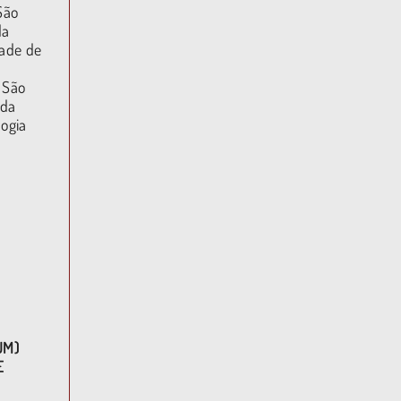
São
da
dade de
 São
 da
ogia
UM)
E