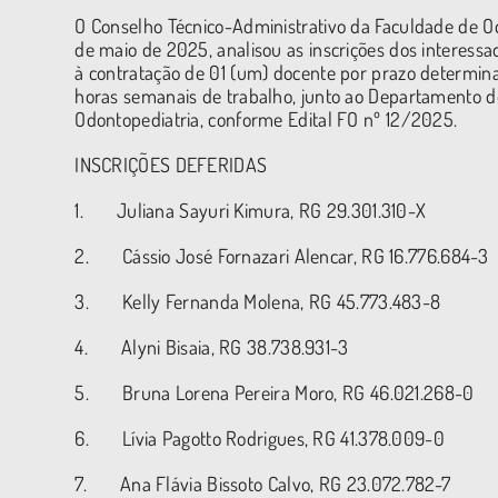
O Conselho Técnico-Administrativo da Faculdade de O
de maio de 2025, analisou as inscrições dos interessad
à contratação de 01 (um) docente por prazo determinad
horas semanais de trabalho, junto ao Departamento d
Odontopediatria, conforme Edital FO nº 12/2025.
INSCRIÇÕES DEFERIDAS
1. Juliana Sayuri Kimura, RG 29.301.310-X
2. Cássio José Fornazari Alencar, RG 16.776.684-3
3. Kelly Fernanda Molena, RG 45.773.483-8
4. Alyni Bisaia, RG 38.738.931-3
5. Bruna Lorena Pereira Moro, RG 46.021.268-0
6. Lívia Pagotto Rodrigues, RG 41.378.009-0
7. Ana Flávia Bissoto Calvo, RG 23.072.782-7