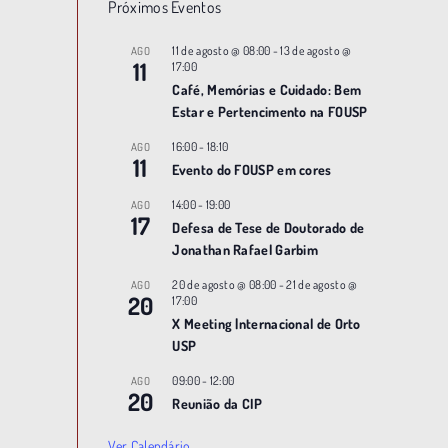
Próximos Eventos
11 de agosto @ 08:00
-
13 de agosto @
AGO
11
17:00
Café, Memórias e Cuidado: Bem
Estar e Pertencimento na FOUSP
16:00
-
18:10
AGO
11
Evento do FOUSP em cores
14:00
-
19:00
AGO
17
Defesa de Tese de Doutorado de
Jonathan Rafael Garbim
20 de agosto @ 08:00
-
21 de agosto @
AGO
20
17:00
X Meeting |nternacional de Orto
USP
09:00
-
12:00
AGO
20
Reunião da CIP
Ver Calendário