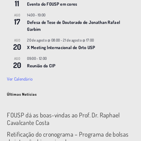
11
Evento do FOUSP em cores
14:00
-
19:00
AGO
17
Defesa de Tese de Doutorado de Jonathan Rafael
Garbim
20 de agosto @ 08:00
-
21 de agosto @ 17:00
AGO
20
X Meeting |nternacional de Orto USP
09:00
-
12:00
AGO
20
Reunião da CIP
Ver Calendário
Últimas Notícias
FOUSP dá as boas-vindas ao Prof. Dr. Raphael
Cavalcante Costa
Retificação do cronograma – Programa de bolsas