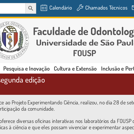
SEARCH BUTTON
Calendário
Chamados Técnicos
Pesquisa e Inovação
Cultura e Extensão
Inclusão e Pe
segunda edição
 ao Projeto Experimentando Ciência, realizou, no dia 28 de se
rticipação da comunidade.
erece diversas oficinas interativas nos laboratórios da FOUSP
icas à ciência e que eles possam vivenciar e experimentar aspec