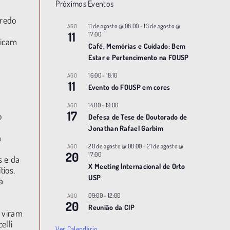
Próximos Eventos
iredo
11 de agosto @ 08:00
-
13 de agosto @
AGO
11
17:00
licam
Café, Memórias e Cuidado: Bem
Estar e Pertencimento na FOUSP
16:00
-
18:10
AGO
11
Evento do FOUSP em cores
14:00
-
19:00
AGO
17
o
Defesa de Tese de Doutorado de
Jonathan Rafael Garbim
a
20 de agosto @ 08:00
-
21 de agosto @
AGO
20
17:00
s e da
X Meeting |nternacional de Orto
ios,
USP
a
09:00
-
12:00
AGO
20
Reunião da CIP
s viram
elli
Ver Calendário