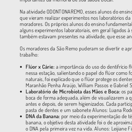
Na atividade ODONTONAREMO, esses alunos do ensino 
que vieram realizar experimentos nos laboratórios d
moradores. Os próprios alunos do ensino fundamental
alguns experimentos laboratoriais, em geral ligados 
também estavam presentes na atividade, que esse ano
Os moradores da São Remo puderam se divertir e apre
trabalho:
Flúor x Cárie:
a importância do uso do dentifrício 
nessa estação, salientando o papel do flúor como f
naturais, foi explicado que o flúor protege os dent
Maranhão Penha Araújo, William Passos e Gabriel 
Laboratório de Microbiota das Mãos e Boca:
os p
boca de forma adequada, além de visualizarem a q
antes e depois, de serem higienizados. Cada parti
pasta de dentes e um sabonete Alunos: Luana Rodr
DNA da Banana:
por meio da experimentação de téc
banana, o objetivo desta atividade foi o de aproxim
o DNA pela primeira vez na vida. Alunos: Leijiane F