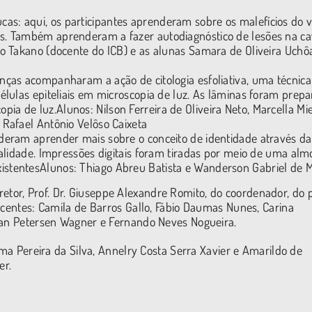
s: aqui, os participantes aprenderam sobre os malefícios do v
as. Também aprenderam a fazer autodiagnóstico de lesões na c
co Takano (docente do ICB) e as alunas Samara de Oliveira Uchô
anças acompanharam a ação de citologia esfoliativa, uma técnica
células epiteliais em microscopia de luz. As lâminas foram prep
a de luz.Alunos: Nilson Ferreira de Oliveira Neto, Marcella Mi
 Rafael Antônio Velôso Caixeta
deram aprender mais sobre o conceito de identidade através da
dualidade. Impressões digitais foram tiradas por meio de uma al
istentesAlunos: Thiago Abreu Batista e Wanderson Gabriel de 
or, Prof. Dr. Giuseppe Alexandre Romito, do coordenador, do p
ocentes: Camila de Barros Gallo, Fábio Daumas Nunes, Carina
vian Petersen Wagner e Fernando Neves Nogueira.
ima Pereira da Silva, Annelry Costa Serra Xavier e Amarildo de
er.