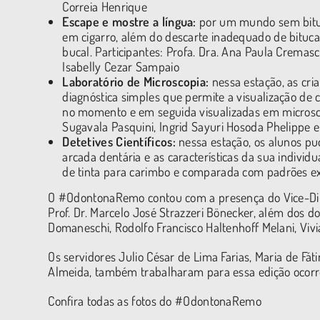
Correia Henrique
Escape e mostre a língua:
por um mundo sem bituca
em cigarro, além do descarte inadequado de bituc
bucal. Participantes: Profa. Dra. Ana Paula Cremas
Isabelly Cezar Sampaio
Laboratório de Microscopia:
nessa estação, as cri
diagnóstica simples que permite a visualização de 
no momento e em seguida visualizadas em microscopi
Sugavala Pasquini, Ingrid Sayuri Hosoda Phelippe e
Detetives Científicos:
nessa estação, os alunos pu
arcada dentária e as características da sua indivi
de tinta para carimbo e comparada com padrões ex
O #OdontonaRemo contou com a presença do Vice-Diret
Prof. Dr. Marcelo José Strazzeri Bönecker, além dos d
Domaneschi, Rodolfo Francisco Haltenhoff Melani, Vi
Os servidores Julio César de Lima Farias, Maria de Fát
Almeida, também trabalharam para essa edição ocorr
Confira todas as fotos do #OdontonaRemo