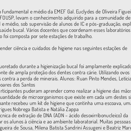
fundamental e médio da EMEF Gal. Euclydes de Oliveira Figue
a FOUSP, levam o conhecimento adquirido para a comunidade de
 e médio, sob supervisão de alunos de IC e pós-graduação, exp
à saúde bucal. Vários docentes que coordenam esses laboratórios
 foi composta por sete estações de trabalho.
nder ciência e cuidados de higiene nas seguintes estações de
fluoretado durante a higienização bucal foi amplamente explicad
onte de ampla proteção dos dentes contra cárie. Utilizando ovos
es contra a perda de minerais. Alunos: Ruan Pinto Mendes, Letíci
Soares dos Santos
articipantes puderam aprender como realizar a higiene das mão
uantidade de microorganismos que existe em cada um destes sít
cipante recebeu um kit de higiene que continha uma escoava, um
igues Nobrega Batista e Natália Zappa
nica de extração de DNA (ADN – ácido desoxirribonucleico) da
ar os alunos à ciência e ao ambiente laboratorial. Muitas pessoa
igueira de Sousa, Milena Batista Sandrini Assugeni e Beatriz Marc