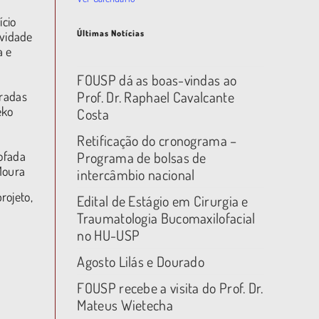
ício
Últimas Notícias
avidade
a e
FOUSP dá as boas-vindas ao
Prof. Dr. Raphael Cavalcante
aradas
eko
Costa
Retificação do cronograma –
mofada
Programa de bolsas de
Moura
intercâmbio nacional
rojeto,
Edital de Estágio em Cirurgia e
Traumatologia Bucomaxilofacial
no HU-USP
Agosto Lilás e Dourado
FOUSP recebe a visita do Prof. Dr.
Mateus Wietecha