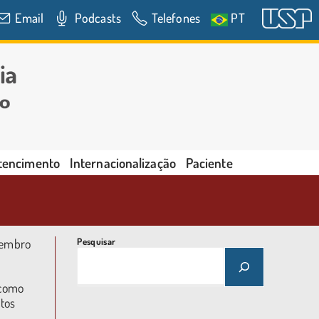
Email
Podcasts
Telefones
PT
rtencimento
Internacionalização
Paciente
tembro
Pesquisar
 como
tos