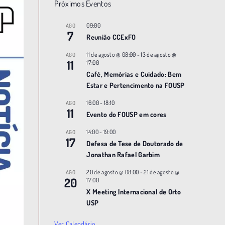
Próximos Eventos
09:00
AGO
7
Reunião CCExFO
11 de agosto @ 08:00
-
13 de agosto @
AGO
11
17:00
Café, Memórias e Cuidado: Bem
Estar e Pertencimento na FOUSP
16:00
-
18:10
AGO
11
Evento do FOUSP em cores
14:00
-
19:00
AGO
17
Defesa de Tese de Doutorado de
Jonathan Rafael Garbim
20 de agosto @ 08:00
-
21 de agosto @
AGO
20
17:00
X Meeting |nternacional de Orto
USP
Ver Calendário