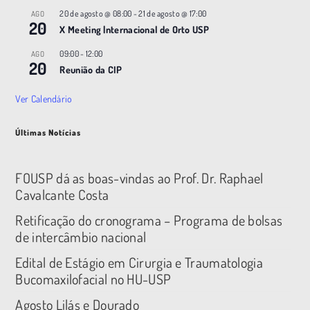
20 de agosto @ 08:00
-
21 de agosto @ 17:00
AGO
20
X Meeting |nternacional de Orto USP
09:00
-
12:00
AGO
20
Reunião da CIP
Ver Calendário
Últimas Notícias
FOUSP dá as boas-vindas ao Prof. Dr. Raphael
Cavalcante Costa
Retificação do cronograma – Programa de bolsas
de intercâmbio nacional
Edital de Estágio em Cirurgia e Traumatologia
Bucomaxilofacial no HU-USP
Agosto Lilás e Dourado