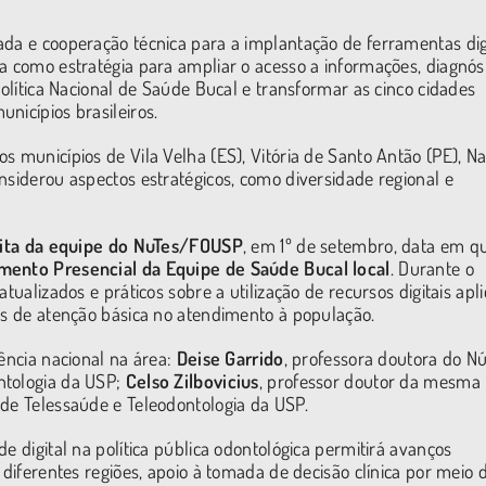
ada e cooperação técnica para a implantação de ferramentas dig
a como estratégia para ampliar o acesso a informações, diagnóst
Política Nacional de Saúde Bucal e transformar as cinco cidades
nicípios brasileiros.
s municípios de Vila Velha (ES), Vitória de Santo Antão (PE), Na
nsiderou aspectos estratégicos, como diversidade regional e
isita da equipe do NuTes/FOUSP
, em 1º de setembro, data em qu
mento Presencial da Equipe de Saúde Bucal local
. Durante o
tualizados e práticos sobre a utilização de recursos digitais apl
pes de atenção básica no atendimento à população.
rência nacional na área:
Deise Garrido
, professora doutora do N
ntologia da USP;
Celso Zilbovicius
, professor doutor da mesma
 de Telessaúde e Teleodontologia da USP.
e digital na política pública odontológica permitirá avanços
 diferentes regiões, apoio à tomada de decisão clínica por meio 