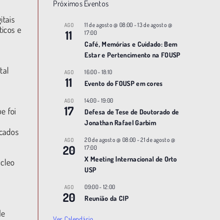
Próximos Eventos
itais
11 de agosto @ 08:00
-
13 de agosto @
AGO
icos e
11
17:00
Café, Memórias e Cuidado: Bem
Estar e Pertencimento na FOUSP
tal
16:00
-
18:10
AGO
11
Evento do FOUSP em cores
14:00
-
19:00
AGO
17
e foi
Defesa de Tese de Doutorado de
Jonathan Rafael Garbim
icados
20 de agosto @ 08:00
-
21 de agosto @
AGO
20
17:00
X Meeting |nternacional de Orto
úcleo
USP
09:00
-
12:00
AGO
20
Reunião da CIP
de
Ver Calendário