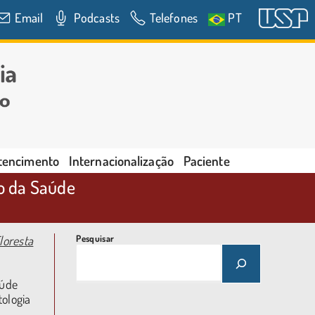
Email
Podcasts
Telefones
PT
rtencimento
Internacionalização
Paciente
io da Saúde
loresta
Pesquisar
aúde
ologia