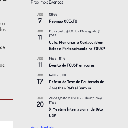
Próximos Eventos
09:00
AGO
7
Reunião CCExFO
 com
dos,
11 de agosto @ 08:00
-
13 de agosto @
AGO
11
17:00
Café, Memórias e Cuidado: Bem
ade
Estar e Pertencimento na FOUSP
16:00
-
18:10
AGO
11
ue,
Evento do FOUSP em cores
14:00
-
19:00
AGO
17
Defesa de Tese de Doutorado de
Jonathan Rafael Garbim
20 de agosto @ 08:00
-
21 de agosto @
AGO
20
17:00
X Meeting |nternacional de Orto
USP
Ver Calendário