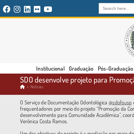
Search
for:
Institucional
Graduação
Pós-Graduação
SDO desenvolve projeto para Promoç
>
Notícias
O Serviço de Documentação Odontológica
@sdofousp
frequentadores por meio do projeto “Promoção da Com
desenvolvimento para Comunidade Acadêmica”, coordena
Verônica Costa Ramos.
Um dos objetivos do projeto é a mediação por meio do 