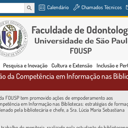
SEARCH BUTTON
Calendário
Chamados Técnicos
Pesquisa e Inovação
Cultura e Extensão
Inclusão e Pe
ão da Competência em Informação nas Bibli
da FOUSP tem promovido ações de empoderamento aos
petência em Informação nas Bibliotecas: estratégias de forma
do pela bibliotecária e chefe, a Sra. Lúcia Maria Sebastiana
trabalho de monitoria, realizado pela estudante de bibliotecon