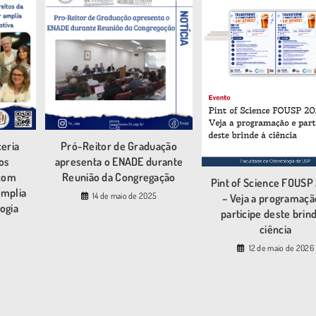
ceria
Pró-Reitor de Graduação
dos
apresenta o ENADE durante
 com
Reunião da Congregação
Pint of Science FOUSP
amplia
14 de maio de 2025
– Veja a programaçã
logia
participe deste brin
ciência
4
12 de maio de 2026