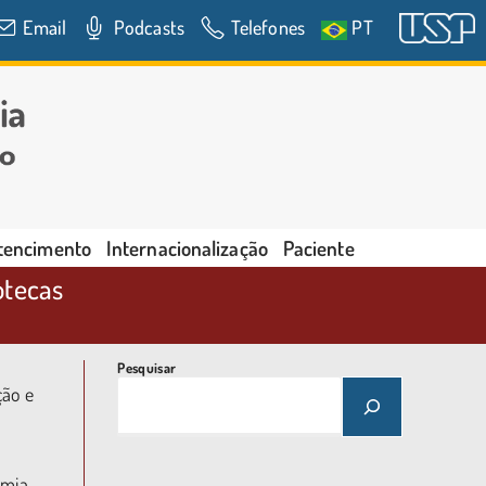
Email
Podcasts
Telefones
PT
rtencimento
Internacionalização
Paciente
otecas
Pesquisar
ção e
omia