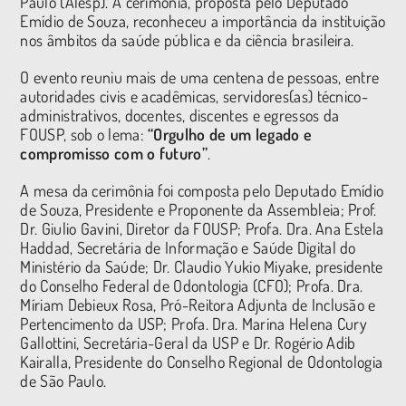
Paulo (Alesp). A cerimônia, proposta pelo Deputado
Emídio de Souza, reconheceu a importância da instituição
nos âmbitos da saúde pública e da ciência brasileira.
O evento reuniu mais de uma centena de pessoas, entre
autoridades civis e acadêmicas, servidores(as) técnico-
administrativos, docentes, discentes e egressos da
FOUSP, sob o lema:
“Orgulho de um legado e
compromisso com o futuro”
.
A mesa da cerimônia foi composta pelo Deputado Emídio
de Souza, Presidente e Proponente da Assembleia; Prof.
Dr. Giulio Gavini, Diretor da FOUSP; Profa. Dra. Ana Estela
Haddad, Secretária de Informação e Saúde Digital do
Ministério da Saúde; Dr. Claudio Yukio Miyake, presidente
do Conselho Federal de Odontologia (CFO); Profa. Dra.
Míriam Debieux Rosa, Pró-Reitora Adjunta de Inclusão e
Pertencimento da USP; Profa. Dra. Marina Helena Cury
Gallottini, Secretária-Geral da USP e Dr. Rogério Adib
Kairalla, Presidente do Conselho Regional de Odontologia
de São Paulo.