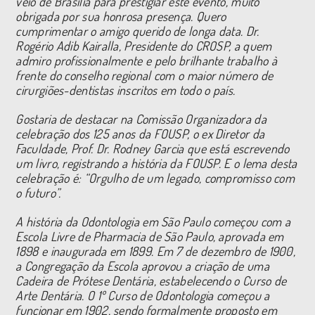
veio de Brasília para prestigiar este evento, muito
obrigada por sua honrosa presença. Quero
cumprimentar o amigo querido de longa data. Dr.
Rogério Adib Kairalla, Presidente do CROSP, a quem
admiro profissionalmente e pelo brilhante trabalho à
frente do conselho regional com o maior número de
cirurgiões-dentistas inscritos em todo o país.
Gostaria de destacar na Comissão Organizadora da
celebração dos 125 anos da FOUSP, o ex Diretor da
Faculdade, Prof. Dr. Rodney Garcia que está escrevendo
um livro, registrando a história da FOUSP. E o lema desta
celebração é: “Orgulho de um legado, compromisso com
o futuro”.
A história da Odontologia em São Paulo começou com a
Escola Livre de Pharmacia de São Paulo, aprovada em
1898 e inaugurada em 1899. Em 7 de dezembro de 1900,
a Congregação da Escola aprovou a criação de uma
Cadeira de Prótese Dentária, estabelecendo o Curso de
Arte Dentária. O 1º Curso de Odontologia começou a
funcionar em 1902, sendo formalmente proposto em