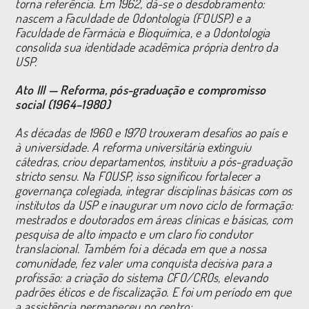
torna referência. Em 1962, dá-se o desdobramento:
nascem a Faculdade de Odontologia (FOUSP) e a
Faculdade de Farmácia e Bioquímica, e a Odontologia
consolida sua identidade acadêmica própria dentro da
USP.
Ato III — Reforma, pós-graduação e compromisso
social (1964–1980)
As décadas de 1960 e 1970 trouxeram desafios ao país e
à universidade. A reforma universitária extinguiu
cátedras, criou departamentos, instituiu a pós-graduação
stricto sensu. Na FOUSP, isso significou fortalecer a
governança colegiada, integrar disciplinas básicas com os
institutos da USP e inaugurar um novo ciclo de formação:
mestrados e doutorados em áreas clínicas e básicas, com
pesquisa de alto impacto e um claro fio condutor
translacional. Também foi a década em que a nossa
comunidade, fez valer uma conquista decisiva para a
profissão: a criação do sistema CFO/CROs, elevando
padrões éticos e de fiscalização. E foi um período em que
a assistência permaneceu no centro: