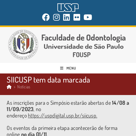
MENU
SIICUSP tem data marcada
>
Notícias
As inscrições para o Simpósio estarão abertas de
14/08 a
11/09/2023
, no
endereço
https://uspdigital.usp.br/siicusp.
Os eventos da primeira etapa acontecerão de forma
online
no dia 01/11
.