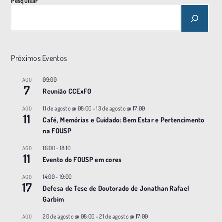
Pesquisar
Próximos Eventos
09:00
AGO
7
Reunião CCExFO
11 de agosto @ 08:00
-
13 de agosto @ 17:00
AGO
11
Café, Memórias e Cuidado: Bem Estar e Pertencimento
na FOUSP
16:00
-
18:10
AGO
11
Evento do FOUSP em cores
14:00
-
19:00
AGO
17
Defesa de Tese de Doutorado de Jonathan Rafael
Garbim
20 de agosto @ 08:00
-
21 de agosto @ 17:00
AGO