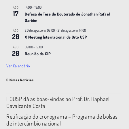
14:00
-
19:00
AGO
17
Defesa de Tese de Doutorado de Jonathan Rafael
Garbim
20 de agosto @ 08:00
-
21 de agosto @ 17:00
AGO
20
X Meeting |nternacional de Orto USP
09:00
-
12:00
AGO
20
Reunião da CIP
Ver Calendário
Últimas Notícias
FOUSP dá as boas-vindas ao Prof. Dr. Raphael
Cavalcante Costa
Retificação do cronograma – Programa de bolsas
de intercâmbio nacional