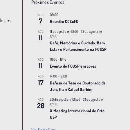
Próximos Eventos
09:00
AGO
7
dos os
Reunião CCExFO
11 de agosto @ 08:00
-
13 de agosto @
AGO
11
17:00
Café, Memórias e Cuidado: Bem
Estar e Pertencimento na FOUSP
16:00
-
18:10
AGO
11
Evento do FOUSP em cores
14:00
-
19:00
AGO
17
Defesa de Tese de Doutorado de
Jonathan Rafael Garbim
20 de agosto @ 08:00
-
21 de agosto @
AGO
20
17:00
X Meeting |nternacional de Orto
USP
Ver Calendário