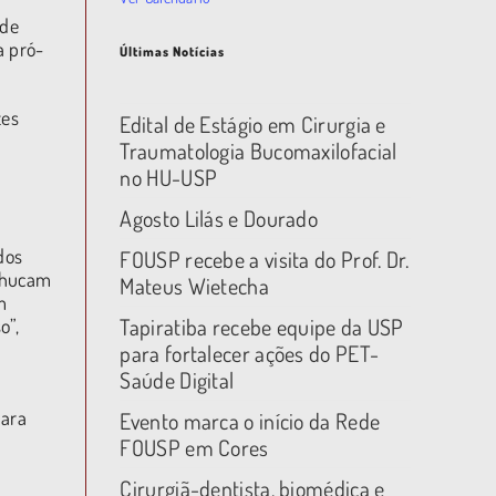
 de
a pró-
Últimas Notícias
zes
Edital de Estágio em Cirurgia e
Traumatologia Bucomaxilofacial
no HU-USP
Agosto Lilás e Dourado
dos
FOUSP recebe a visita do Prof. Dr.
chucam
Mateus Wietecha
m
Tapiratiba recebe equipe da USP
o”,
para fortalecer ações do PET-
Saúde Digital
para
Evento marca o início da Rede
FOUSP em Cores
Cirurgiã-dentista, biomédica e