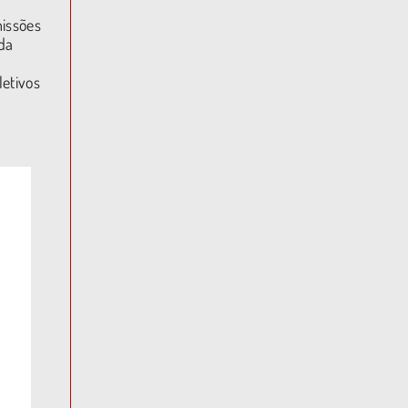
missões
da
letivos