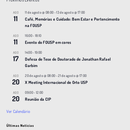
11 de agosto @ 08:00
-
13 de agosto @ 17:00
AGO
11
Café, Memórias e Cuidado: Bem Estar e Pertencimento
na FOUSP
16:00
-
18:10
AGO
11
Evento do FOUSP em cores
14:00
-
19:00
AGO
17
Defesa de Tese de Doutorado de Jonathan Rafael
Garbim
20 de agosto @ 08:00
-
21 de agosto @ 17:00
AGO
20
X Meeting |nternacional de Orto USP
09:00
-
12:00
AGO
20
Reunião da CIP
Ver Calendário
Últimas Notícias