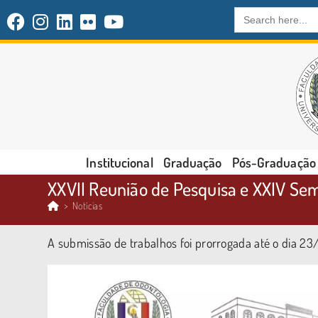
Search
for:
Institucional
Graduação
Pós-Graduação
XXVII Reunião de Pesquisa e XXIV Sem
>
Notícias
A submissão de trabalhos foi prorrogada até o dia 2