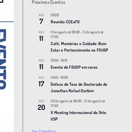
Próximos Eventos
09:00
AGO
7
Reunião CCExFO
11 de agosto @ 08:00
-
13 de agosto @
AGO
11
17:00
Café, Memórias e Cuidado: Bem
Estar e Pertencimento na FOUSP
16:00
-
18:10
AGO
11
Evento do FOUSP em cores
14:00
-
19:00
AGO
17
Defesa de Tese de Doutorado de
Jonathan Rafael Garbim
20 de agosto @ 08:00
-
21 de agosto @
AGO
20
17:00
X Meeting |nternacional de Orto
USP
Ver Calendário