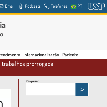
Email
Podcasts
Telefones
PT
rtencimento
Internacionalização
Paciente
e trabalhos prorrogada
Pesquisar