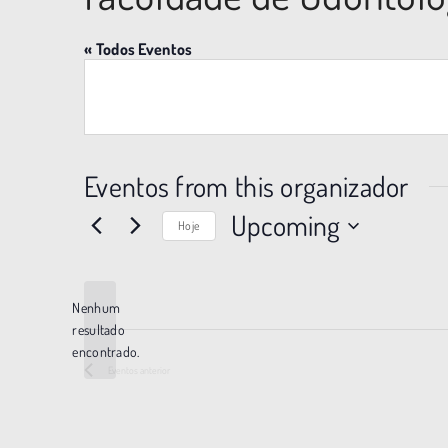
« Todos Eventos
Eventos from this organizador
Upcoming
Hoje
S
e
l
Nenhum
e
resultado
c
N
encontrado.
i
o
Eventos
anterior
o
t
n
i
e
c
a