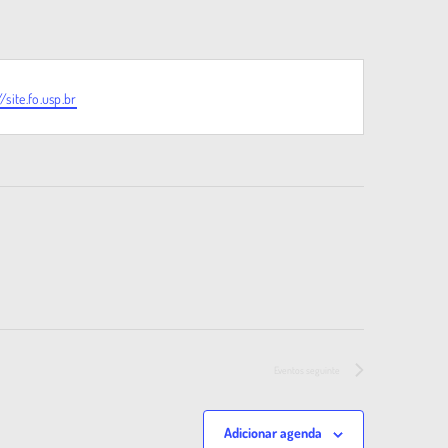
/site.fo.usp.br
Eventos
seguinte
Adicionar agenda