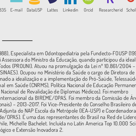
7835
E-mail
DataUSP
Lattes
Linkedin
Orcid
Researcherid
Schol
988), Especialista em Odontopediatria pela Fundecto-FOUSP (19
oi Assessora do Ministro da Educação, quando participou da idea
odos (PROUNI). Atuou na promulgação da Lei nº 10.861/2004 –
SINAES). Ocupou no Ministério da Saúde o cargo de Diretora de
ado a idealização e a implementação do Pró-Saúde, Telessaúd
ional em Saúde (CNRMS), Política Nacional de Educação Permane
Nacional de Revalidação de Diplomas Médicos). Foi membro
r Internacional da BIREME/OPAS. Foi membro da Comissão de Ár
nais) – 2013-2017. Foi Vice-Presidente do Conselho Brasileiro d
Adjunta do NAP Escola da Metrópole (IEA-USP) e Coordenadora
/OPAS). É uma das representantes do Brasil na Red de Lidere
ile, Michelle Bachelet. Incluída no Latin America Top 10.000 Sci
ógico e Extensão Inovadora 2.