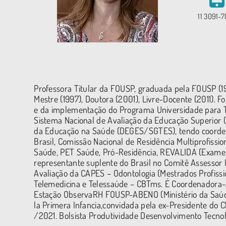
11 3091-
Professora Titular da FOUSP, graduada pela FOUSP (1
Mestre (1997), Doutora (2001), Livre-Docente (2011). F
e da implementação do Programa Universidade para T
Sistema Nacional de Avaliação da Educação Superior (
da Educação na Saúde (DEGES/SGTES), tendo coorden
Brasil, Comissão Nacional de Residência Multiprofiss
Saúde, PET Saúde, Pró-Residência, REVALIDA (Exame 
representante suplente do Brasil no Comitê Assesso
Avaliação da CAPES – Odontologia (Mestrados Profissio
Telemedicina e Telessaúde – CBTms. É Coordenadora-
Estação ObservaRH FOUSP-ABENO (Ministério da Saúde
la Primera Infancia,convidada pela ex-Presidente do Ch
/2021. Bolsista Produtividade Desenvolvimento Tecnol