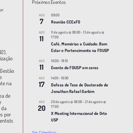
Próximos Eventos
ar
09:00
AGO
7
Reunião CCExFO
11 de agosto @ 08:00
-
13 de agosto @
AGO
11
17:00
Café, Memórias e Cuidado: Bem
Estar e Pertencimento na FOUSP
92),
lização
16:00
-
18:10
AGO
11
Evento do FOUSP em cores
 Gestão
e
14:00
-
19:00
AGO
17
nte na
Defesa de Tese de Doutorado de
Jonathan Rafael Garbim
ea de
e
20 de agosto @ 08:00
-
21 de agosto @
AGO
20
17:00
 da
X Meeting |nternacional de Orto
s por
entists
USP
Ver Calendário