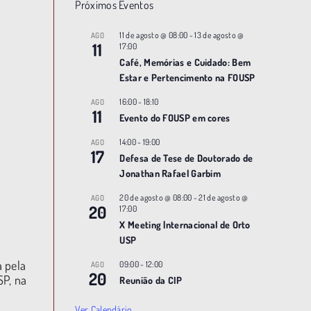
Próximos Eventos
11 de agosto @ 08:00
-
13 de agosto @
AGO
11
17:00
Café, Memórias e Cuidado: Bem
Estar e Pertencimento na FOUSP
16:00
-
18:10
AGO
11
Evento do FOUSP em cores
14:00
-
19:00
AGO
17
Defesa de Tese de Doutorado de
Jonathan Rafael Garbim
20 de agosto @ 08:00
-
21 de agosto @
AGO
20
17:00
X Meeting |nternacional de Orto
USP
a pela
09:00
-
12:00
AGO
20
SP, na
Reunião da CIP
Ver Calendário