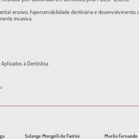
ntal erosivo, hipersensibilidade dentinária e desenvolvimento 
mente invasiva.
Aplicados à Dentística
la
ga
Solange Mongelli de Fantini
Murilo Fernando