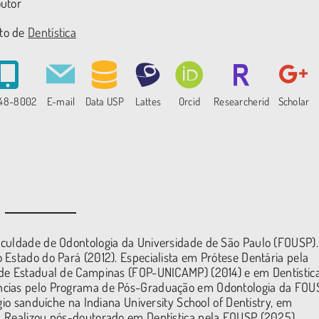
outor
to de
Dentística
648-8002
E-mail
Data USP
Lattes
Orcid
Researcherid
Scholar
aculdade de Odontologia da Universidade de São Paulo (FOUSP).
 Estado do Pará (2012). Especialista em Prótese Dentária pela
ade Estadual de Campinas (FOP-UNICAMP) (2014) e em Dentístic
ncias pelo Programa de Pós-Graduação em Odontologia da FOU
gio sanduíche na Indiana University School of Dentistry, em
. Realizou pós-doutorado em Dentística pela FOUSP (2025).