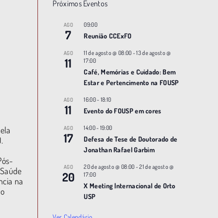
Próximos Eventos
09:00
AGO
7
Reunião CCExFO
11 de agosto @ 08:00
-
13 de agosto @
AGO
11
17:00
Café, Memórias e Cuidado: Bem
Estar e Pertencimento na FOUSP
16:00
-
18:10
AGO
11
Evento do FOUSP em cores
14:00
-
19:00
AGO
ela
17
Defesa de Tese de Doutorado de
.
Jonathan Rafael Garbim
Pós-
20 de agosto @ 08:00
-
21 de agosto @
AGO
e Saúde
20
17:00
ncia na
X Meeting |nternacional de Orto
ão
USP
Ver Calendário