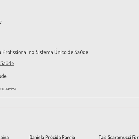
e
 Profissional no Sistema Único de Saúde
m Saúde
úde
Acquaviva
raina
Daniela Prócida Raggio
Taís Scaramucci For