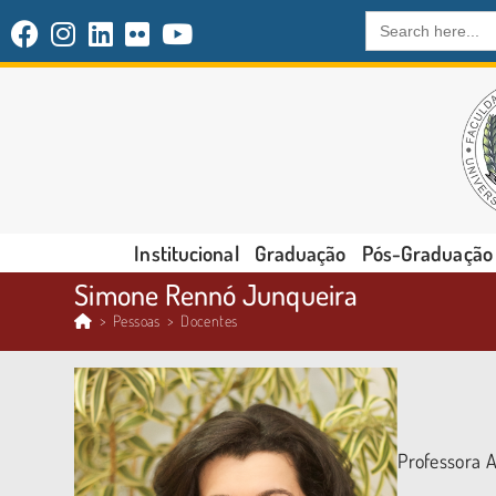
Search
for:
Institucional
Graduação
Pós-Graduação
Simone Rennó Junqueira
>
Pessoas
>
Docentes
Professora 