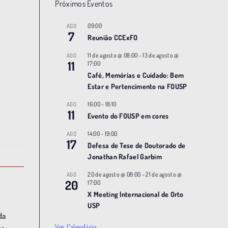
Próximos Eventos
09:00
AGO
7
Reunião CCExFO
11 de agosto @ 08:00
-
13 de agosto @
AGO
11
17:00
Café, Memórias e Cuidado: Bem
Estar e Pertencimento na FOUSP
16:00
-
18:10
AGO
11
Evento do FOUSP em cores
14:00
-
19:00
AGO
17
Defesa de Tese de Doutorado de
Jonathan Rafael Garbim
20 de agosto @ 08:00
-
21 de agosto @
AGO
20
17:00
X Meeting |nternacional de Orto
USP
da
Ver Calendário