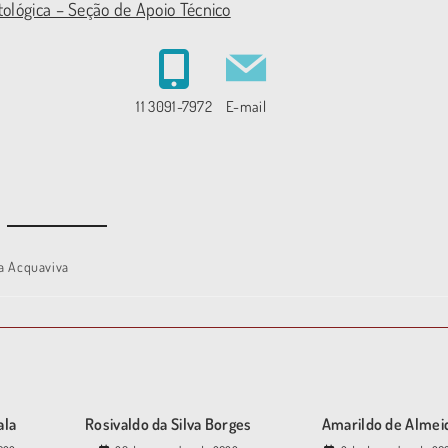
tológica – Seção de Apoio Técnico
11 3091-7972
E-mail
ia Acquaviva
ala
Rosivaldo da Silva Borges
Amarildo de Almei