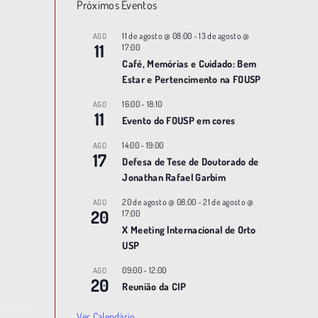
Próximos Eventos
11 de agosto @ 08:00
-
13 de agosto @
AGO
11
17:00
Café, Memórias e Cuidado: Bem
Estar e Pertencimento na FOUSP
16:00
-
18:10
AGO
11
Evento do FOUSP em cores
14:00
-
19:00
AGO
17
Defesa de Tese de Doutorado de
Jonathan Rafael Garbim
20 de agosto @ 08:00
-
21 de agosto @
AGO
20
17:00
X Meeting |nternacional de Orto
USP
09:00
-
12:00
AGO
20
Reunião da CIP
Ver Calendário