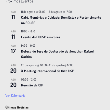
Próximos Eventos
11 de agosto @ 08:00
-
13 de agosto @ 17:00
AGO
11
Café, Memórias e Cuidado: Bem Estar e Pertencimento
na FOUSP
16:00
-
18:10
AGO
11
Evento do FOUSP em cores
14:00
-
19:00
AGO
17
Defesa de Tese de Doutorado de Jonathan Rafael
Garbim
20 de agosto @ 08:00
-
21 de agosto @ 17:00
AGO
20
X Meeting |nternacional de Orto USP
09:00
-
12:00
AGO
20
Reunião da CIP
Ver Calendário
Últimas Notícias