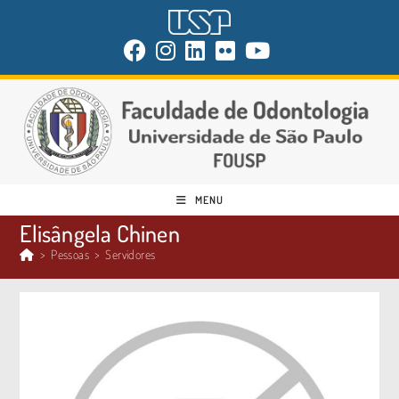
MENU
Elisângela Chinen
>
Pessoas
>
Servidores