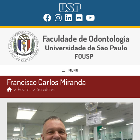
MENU
Francisco Carlos Miranda
>
Pessoas
>
Servidores