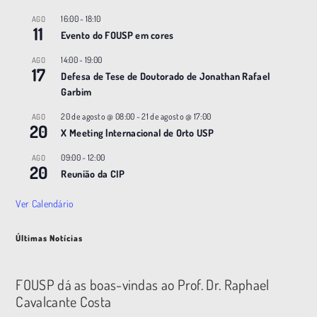
16:00
-
18:10
AGO
11
Evento do FOUSP em cores
14:00
-
19:00
AGO
17
Defesa de Tese de Doutorado de Jonathan Rafael
Garbim
20 de agosto @ 08:00
-
21 de agosto @ 17:00
AGO
20
X Meeting |nternacional de Orto USP
09:00
-
12:00
AGO
20
Reunião da CIP
Ver Calendário
Últimas Notícias
FOUSP dá as boas-vindas ao Prof. Dr. Raphael
Cavalcante Costa